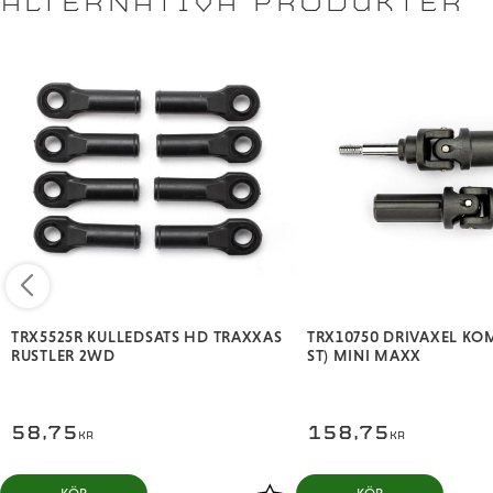
ALTERNATIVA PRODUKTER
TRX5525R KULLEDSATS HD TRAXXAS
TRX10750 DRIVAXEL KOM
RUSTLER 2WD
ST) MINI MAXX
58,75
158,75
KR
KR