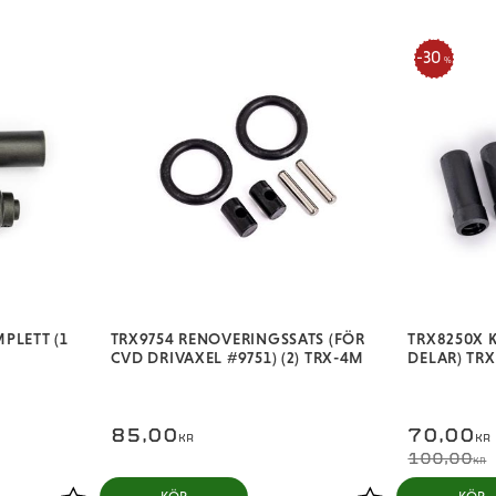
30
%
PLETT (1
TRX9754 RENOVERINGSSATS (FÖR
TRX8250X 
CVD DRIVAXEL #9751) (2) TRX-4M
DELAR) TRX
85,00
70,00
KR
KR
100,00
KR