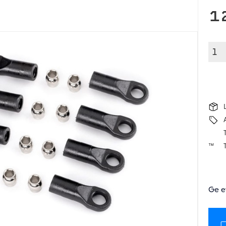
1
T
Ge e