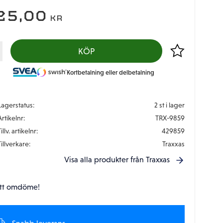
25,00
KR
Lägg till i favor
KÖP
Kortbetalning eller delbetalning
Lagerstatus
2 st i lager
Artikelnr
TRX-9859
illv. artikelnr
429859
Tillverkare
Traxxas
Visa alla produkter från Traxxas
tt omdöme!