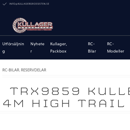
INFO@KULLAGERGROSSISTEN.SE
Utförsäljnin
Nyhete
Kullager,
RC-
RC-
g
r
Packbox
Bilar
Modeller
RC-BILAR. RESERVDELAR
TRX9859 KULLE
4M HIGH TRAIL