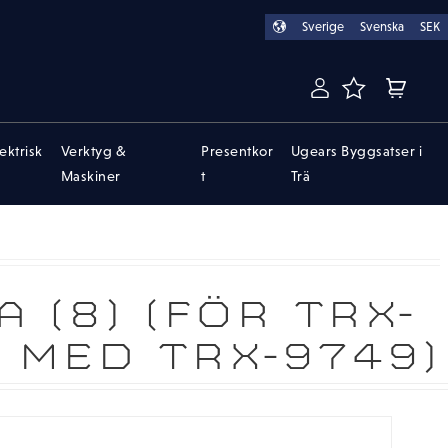
Sverige
Svenska
SEK
FAVORITER
KUNDVA
lektrisk
Verktyg &
Presentkor
Ugears Byggsatser i
Maskiner
t
Trä
 (8) (FÖR TRX-
 MED TRX-9749)