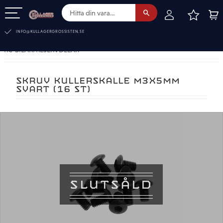
FAVOR
KUN
Meny
INFO@KULLAGERGROSSISTEN.SE
RC-BILAR. RESERVDELAR
SKRUV KULLERSKALLE M3X5MM
SVART (16 ST)
SLUTSÅLD