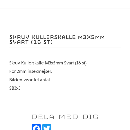
SKRUV KULLERSKALLE M3X5MM
SVART (16 ST)
Skruv Kullerskalle M3x5mm Svart (16 st)
För 2mm insexmejsel.
Bilden visar fel antal.
SB3x5
DELA MED DIG
F
T