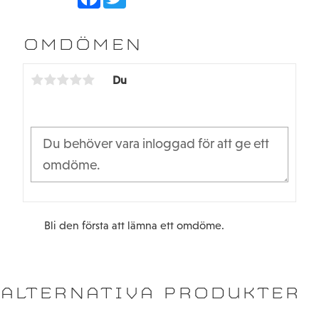
a
w
c
i
e
t
b
t
OMDÖMEN
o
e
o
r
k
Du
Bli den första att lämna ett omdöme.
ALTERNATIVA PRODUKTER