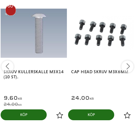
60
%
SKRUV KULLERSKALLE M3X14
CAP HEAD SKRUV M3X6MM
(10 ST).
9,60
24,00
KR
KR
24,00
KR
KÖP
KÖP