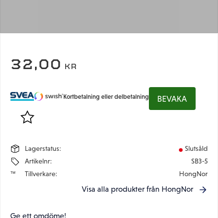
32,00
KR
Kortbetalning eller delbetalning
BEVAKA
Lägg till i favoriter
Lagerstatus
Slutsåld
Artikelnr
SB3-5
Tillverkare
HongNor
Visa alla produkter från HongNor
Ge ett omdöme!