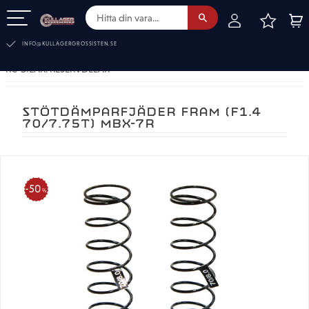
FAVOR
KUN
Meny
INFO@KULLAGERGROSSISTEN.SE
RC-BILAR. RESERVDELAR
STÖTDÄMPARFJÄDER FRAM (F1.4
70/7.75T) MBX-7R
50
%