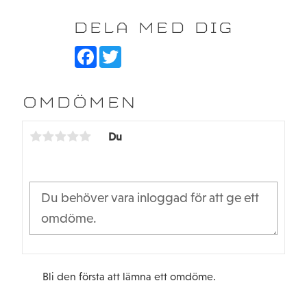
DELA MED DIG
F
T
a
w
c
i
e
t
b
t
OMDÖMEN
o
e
o
r
k
Du
Bli den första att lämna ett omdöme.