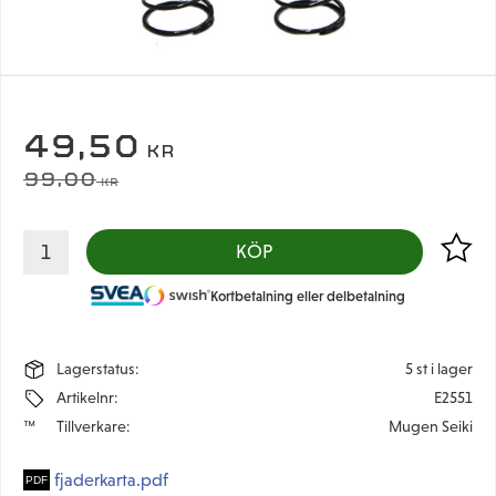
NEDSATT PRIS:
49,50
KR
ORDINARIE PRIS:
99,00
KR
Lägg til
KÖP
Kortbetalning eller delbetalning
Lagerstatus
5 st i lager
Artikelnr
E2551
Tillverkare
Mugen Seiki
fjaderkarta.pdf