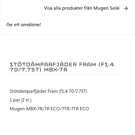
Visa alla produkter från Mugen Seiki
Ge ett omdöme!
STÖTDÄMPARFJÄDER FRAM (F1.4
70/7.75T) MBX-7R
Stötdämparfjäder Fram (f1.4 70/7.75T)
1 par (2 st.)
Mugen MBX-7R/7R ECO/7TR/7TR ECO