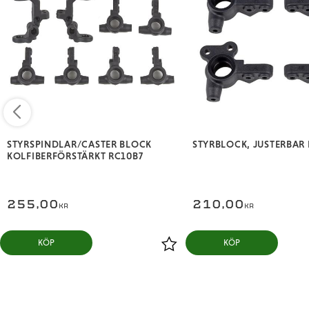
STYRSPINDLAR/CASTER BLOCK
STYRBLOCK, JUSTERBAR 
KOLFIBERFÖRSTÄRKT RC10B7
255,00
210,00
KR
KR
KÖP
KÖP