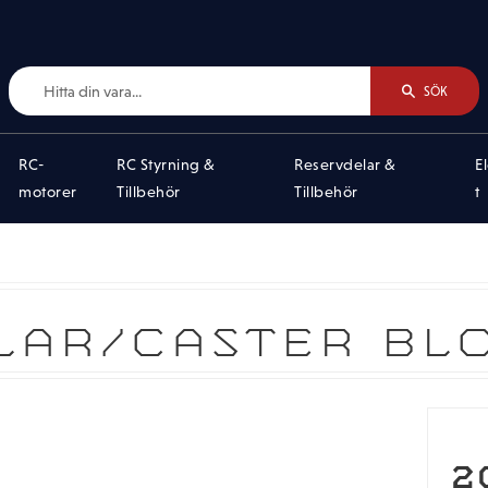
SÖK
RC-
RC Styrning &
Reservdelar &
E
motorer
Tillbehör
Tillbehör
t
LAR/CASTER BL
2