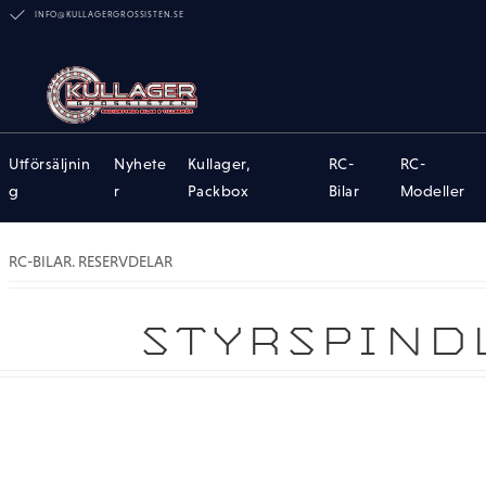
INFO@KULLAGERGROSSISTEN.SE
Utförsäljnin
Nyhete
Kullager,
RC-
RC-
g
r
Packbox
Bilar
Modeller
RC-BILAR. RESERVDELAR
STYRSPIND