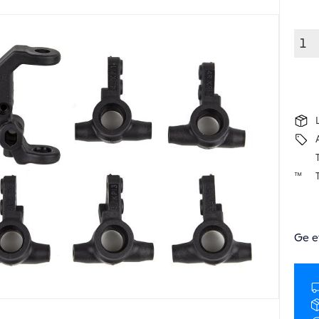
T
Ge e