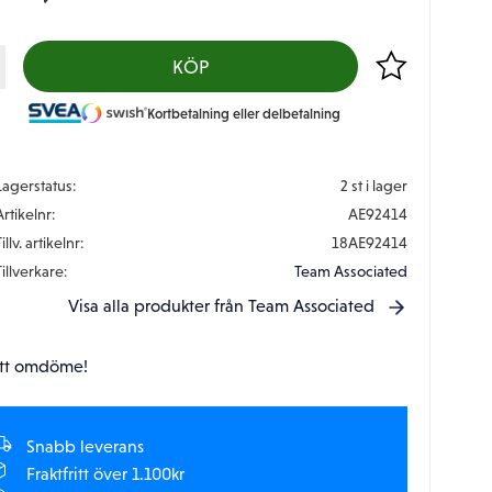
Lägg till i favor
KÖP
Kortbetalning eller delbetalning
Lagerstatus
2 st i lager
Artikelnr
AE92414
illv. artikelnr
18AE92414
Tillverkare
Team Associated
Visa alla produkter från Team Associated
tt omdöme!
Snabb leverans
Fraktfritt över 1.100kr