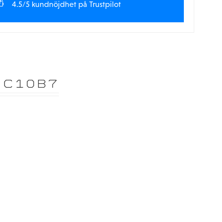
4.5/5 kundnöjdhet på Trustpilot
RC10B7