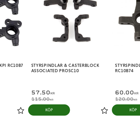
KPI RC10B7
STYRSPINDLAR & CASTERBLOCK
STYRSPIND
ASSOCIATED PROSC10
RC10B74
57,50
60,00
KR
KR
115,00
120,00
KR
KR
KÖP
KÖP