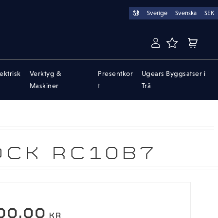
Sverige
Svenska
SEK
FAVORITER
KUNDVA
lektrisk
Verktyg &
Presentkor
Ugears Byggsatser i
Maskiner
t
Trä
OCK RC10B7
00,00
KR