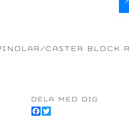
PINDLAR/CASTER BLOCK 
DELA MED DIG
F
T
a
w
c
i
e
t
b
t