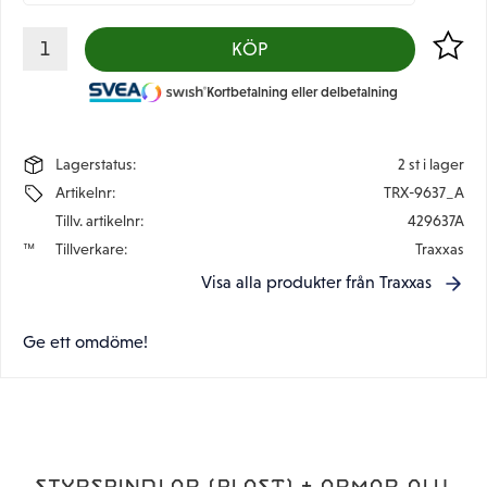
Lägg til
KÖP
Kortbetalning eller delbetalning
Lagerstatus
2 st i lager
Artikelnr
TRX-9637_A
Tillv. artikelnr
429637A
Tillverkare
Traxxas
Visa alla produkter från Traxxas
Ge ett omdöme!
STYRSPINDLAR (PLAST) + ARMAR ALU