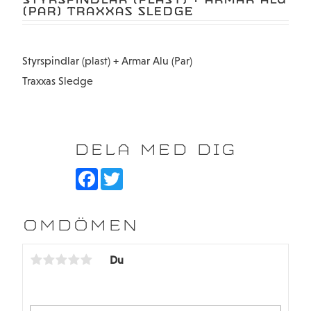
(PAR) TRAXXAS SLEDGE
Styrspindlar (plast) + Armar Alu (Par)
Traxxas Sledge
DELA MED DIG
F
T
a
w
c
i
e
t
b
t
OMDÖMEN
o
e
o
r
k
Du