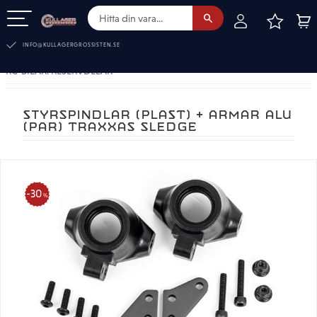
FAVOR
KUN
Meny
INFO@KULLAGERGROSSISTEN.SE
RC-BILAR. RESERVDELAR
STYRSPINDLAR (PLAST) + ARMAR ALU
(PAR) TRAXXAS SLEDGE
30
%