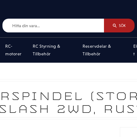
SÖK
RC-
RC Styrning &
Reservdelar &
E
motorer
Tillbehör
Tillbehör
t
RSPINDEL (STO
SLASH 2WD, RU