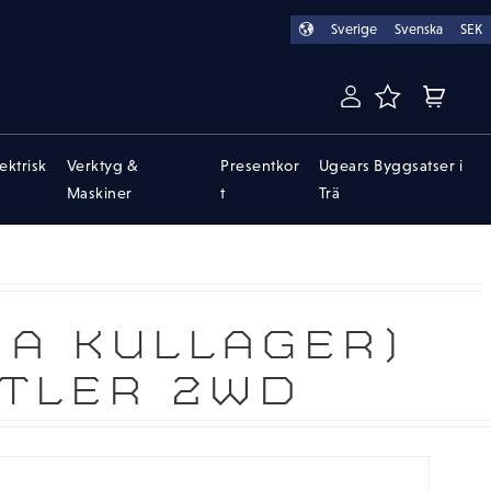
Sverige
Svenska
SEK
FAVORITER
KUNDVA
lektrisk
Verktyg &
Presentkor
Ugears Byggsatser i
Maskiner
t
Trä
RA KULLAGER)
STLER 2WD