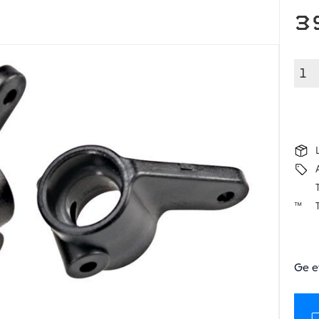
3
T
Ge e