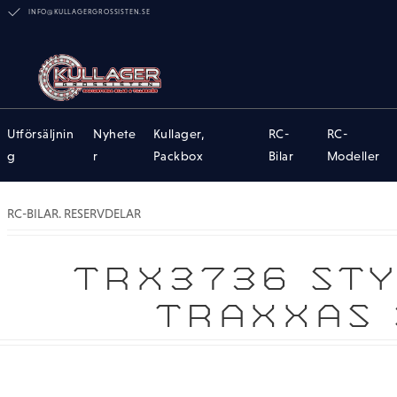
INFO@KULLAGERGROSSISTEN.SE
Utförsäljnin
Nyhete
Kullager,
RC-
RC-
g
r
Packbox
Bilar
Modeller
RC-BILAR. RESERVDELAR
TRX3736 STY
TRAXXAS 