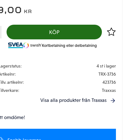
9,00
KR
Lägg till i favor
KÖP
Kortbetalning eller delbetalning
Lagerstatus
4 st i lager
Artikelnr
TRX-3736
illv. artikelnr
423736
Tillverkare
Traxxas
Visa alla produkter från Traxxas
tt omdöme!