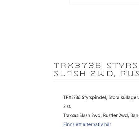
TRX3736 STYRS
SLASH 2WD, RU
TRX3736 Styrspindel, Stora kullage
2 st.
Traxxas Slash 2wd, Rustler 2wd, Ba
Finns ett alternativ här