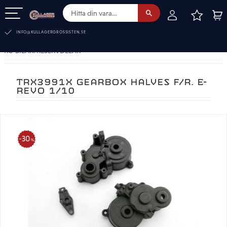
FAVOR
KUN
Meny
INFO@KULLAGERGROSSISTEN.SE
RC-BILAR. RESERVDELAR
TRX3991X GEARBOX HALVES F/R. E-
REVO 1/10
30
%