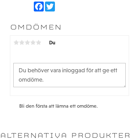
F
T
a
w
c
i
e
t
b
t
OMDÖMEN
o
e
o
r
k
Du
Bli den första att lämna ett omdöme.
ALTERNATIVA PRODUKTER