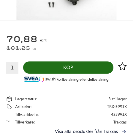
NEDSATT PRIS:
70,88
KR
ORDINARIE PRIS:
101,25
KR
Lägg til
KÖP
Kortbetalning eller delbetalning
Lagerstatus
3 st i lager
Artikelnr
TRX-3991X
Tillv. artikelnr
423991X
Tillverkare
Traxxas
Visa alla produkter från Traxxas