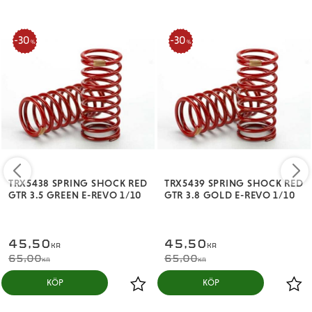
30
30
%
%
TRX5438 SPRING SHOCK RED
TRX5439 SPRING SHOCK RED
GTR 3.5 GREEN E-REVO 1/10
GTR 3.8 GOLD E-REVO 1/10
45,50
45,50
KR
KR
65,00
65,00
KR
KR
KÖP
KÖP