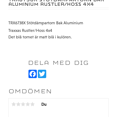
ALUMINIUM RUSTLER/HOSS 4X4
TRX6738X Stötdämpartorn Bak Aluminium
Traxxas Rustler/Hoss 4x4
Det blå tornet är matt blå i kulören.
DELA MED DIG
F
T
a
w
c
i
e
t
b
t
OMDÖMEN
o
e
o
r
k
Du