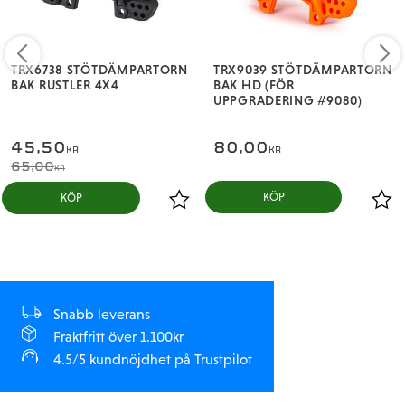
TRX6738 STÖTDÄMPARTORN
TRX9039 STÖTDÄMPARTORN
BAK RUSTLER 4X4
BAK HD (FÖR
UPPGRADERING #9080)
45,50
80,00
KR
KR
65,00
KR
KÖP
Snabb leverans
Fraktfritt över 1.100kr
4.5/5 kundnöjdhet på Trustpilot