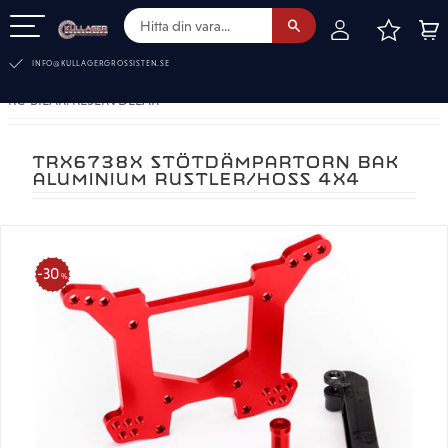
FAVOR
KUN
Meny
INFO@KULLAGERGROSSISTEN.SE
RC-BILAR. RESERVDELAR
TRX6738X STÖTDÄMPARTORN BAK
ALUMINIUM RUSTLER/HOSS 4X4
30
%