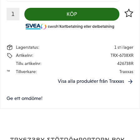
Lägg til
KÖP
Kortbetalning eller delbetalning
Lagerstatus
1 st i lager
Artikelnr
TRX-6738XR
Tillv. artikelnr
426738R
Tillverkare
Traxxas
Visa alla produkter från Traxxas
Ge ett omdöme!
TRX6738X STÖTDÄMPARTORN BAK