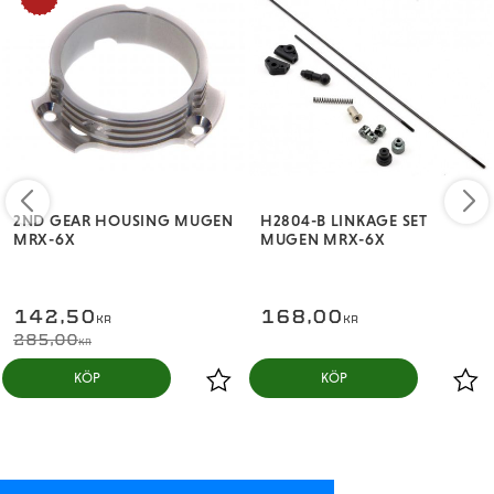
2ND GEAR HOUSING MUGEN
H2804-B LINKAGE SET
MRX-6X
MUGEN MRX-6X
142,50
168,00
KR
KR
285,00
KR
KÖP
KÖP