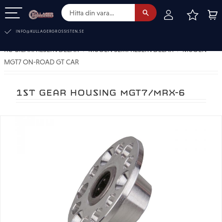
FAVOR
KUN
Meny
INFO@KULLAGERGROSSISTEN.SE
RC-BILAR. RESERVDELAR
MUGEN SEIKI RESERVDELAR
MUGEN
MGT7 ON-ROAD GT CAR
1ST GEAR HOUSING MGT7/MRX-6