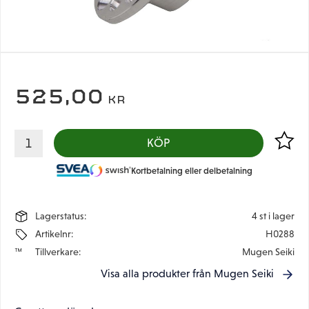
525,00
KR
Lägg til
KÖP
Kortbetalning eller delbetalning
Lagerstatus
4 st i lager
Artikelnr
H0288
Tillverkare
Mugen Seiki
Visa alla produkter från Mugen Seiki