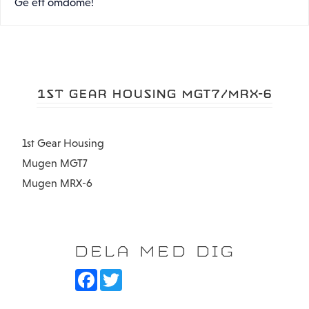
Ge ett omdöme!
1ST GEAR HOUSING MGT7/MRX-6
1st Gear Housing
Mugen MGT7
Mugen MRX-6
DELA MED DIG
F
T
a
w
c
i
e
t