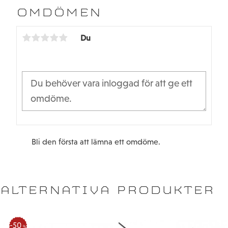
b
t
OMDÖMEN
o
e
o
r
k
Du
Bli den första att lämna ett omdöme.
ALTERNATIVA PRODUKTER
50
%