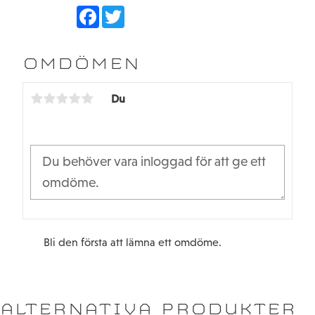
F
T
a
w
c
i
e
t
b
t
OMDÖMEN
o
e
o
r
k
Du
Bli den första att lämna ett omdöme.
ALTERNATIVA PRODUKTER