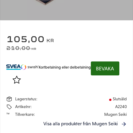
NEDSATT PRIS:
105,00
KR
ORDINARIE PRIS:
210,00
KR
Kortbetalning eller delbetalning
BEVAKA
Lägg till i favoriter
Lagerstatus
Slutsåld
Artikelnr
A2240
Tillverkare
Mugen Seiki
Visa alla produkter från Mugen Seiki