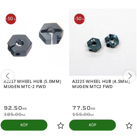
50
50
%
%
A2217 WHEEL HUB (5.0MM)
A2225 WHEEL HUB (4.5MM)
MUGEN MTC-2 FWD
MUGEN MTC2 FWD
92,50
77,50
KR
KR
185,00
155,00
KR
KR
KÖP
KÖP