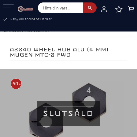
FAVOR
KUN
Meny
INFO@KULLAGERGROSSISTEN.SE
RC-BILAR. RESERVDELAR
A2240 WHEEL HUB ALU (4 MM)
MUGEN MTC-2 FWD
50
%
SLUTSÅLD