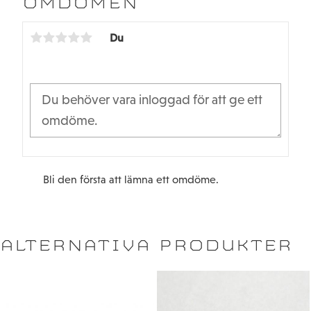
OMDÖMEN
o
e
o
r
k
Du
Bli den första att lämna ett omdöme.
ALTERNATIVA PRODUKTER