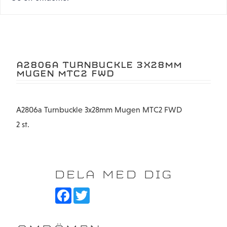
A2806A TURNBUCKLE 3X28MM
MUGEN MTC2 FWD
A2806a Turnbuckle 3x28mm Mugen MTC2 FWD
2 st.
DELA MED DIG
F
T
a
w
c
i
e
t
b
t