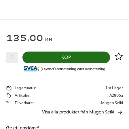
135,00
KR
Lägg til
KÖP
Kortbetalning eller delbetalning
Lagerstatus
1 st i lager
Artikelnr
A2806a
Tillverkare
Mugen Seiki
Visa alla produkter från Mugen Seiki
Ge ett omdöme!