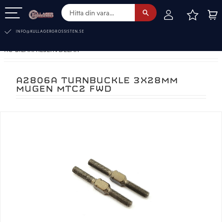
FAVOR
KUN
Meny
INFO@KULLAGERGROSSISTEN.SE
RC-BILAR. RESERVDELAR
A2806A TURNBUCKLE 3X28MM
MUGEN MTC2 FWD