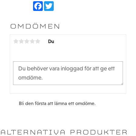
F
T
a
w
c
i
e
t
b
t
OMDÖMEN
o
e
o
r
k
Du
Bli den första att lämna ett omdöme.
ALTERNATIVA PRODUKTER