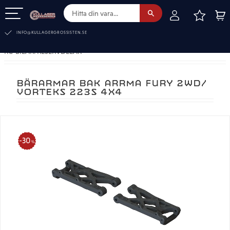
FAVOR
KUN
Meny
INFO@KULLAGERGROSSISTEN.SE
RC-BILAR. RESERVDELAR
BÄRARMAR BAK ARRMA FURY 2WD/
VORTEKS 223S 4X4
30
%