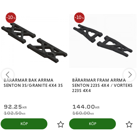
10
10
%
%
BÄRARMAR BAK ARRMA
BÄRARMAR FRAM ARRMA
SENTON 3S/GRANITE 4X4 3S
SENTON 223S 4X4 / VORTEKS
223S 4X4
92,25
144,00
KR
KR
102,50
160,00
KR
KR
KÖP
KÖP