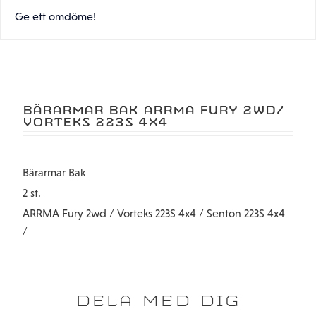
Ge ett omdöme!
BÄRARMAR BAK ARRMA FURY 2WD/
VORTEKS 223S 4X4
Bärarmar Bak
2 st.
ARRMA Fury 2wd / Vorteks 223S 4x4 / Senton 223S 4x4
/
DELA MED DIG