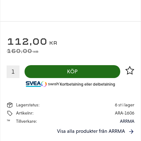
NEDSATT PRIS:
112,00
KR
ORDINARIE PRIS:
160,00
KR
Lägg til
KÖP
Kortbetalning eller delbetalning
Lagerstatus
6 st i lager
Artikelnr
ARA-1606
Tillverkare
ARRMA
Visa alla produkter från ARRMA