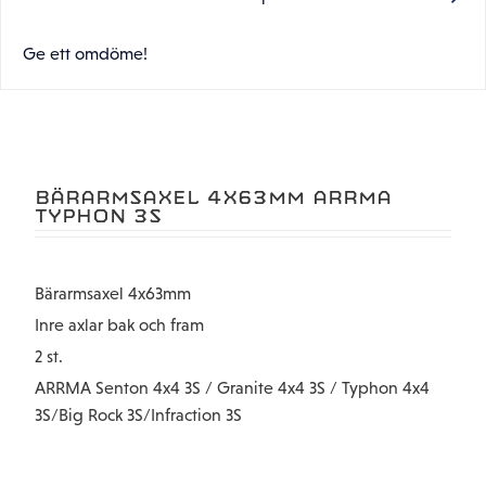
Ge ett omdöme!
BÄRARMSAXEL 4X63MM ARRMA
TYPHON 3S
Bärarmsaxel 4x63mm
Inre axlar bak och fram
2 st.
ARRMA Senton 4x4 3S / Granite 4x4 3S / Typhon 4x4
3S/Big Rock 3S/Infraction 3S