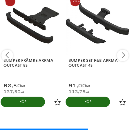
20
%
%
BUMPER FRÄMRE ARRMA
BUMPER SET F&B ARRMA
OUTCAST 8S
OUTCAST 4S
82,50
91,00
KR
KR
137,50
113,75
KR
KR
KÖP
KÖP