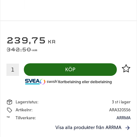
NEDSATT PRIS:
239,75
KR
ORDINARIE PRIS:
342,50
KR
Lägg til
KÖP
Kortbetalning eller delbetalning
Lagerstatus
3 st i lager
Artikelnr
ARA320556
Tillverkare
ARRMA
Visa alla produkter från ARRMA