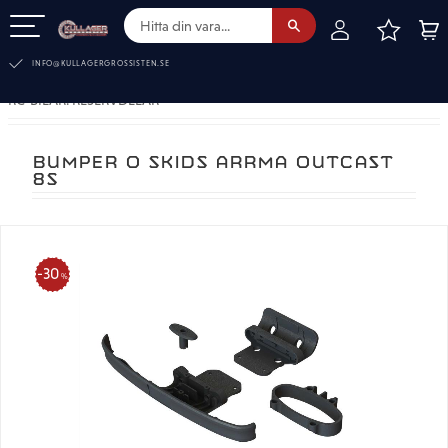
FAVOR
KUN
Meny
INFO@KULLAGERGROSSISTEN.SE
RC-BILAR. RESERVDELAR
BUMPER O SKIDS ARRMA OUTCAST
8S
30
%