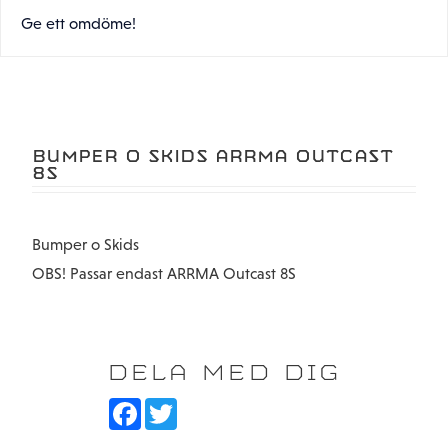
Ge ett omdöme!
BUMPER O SKIDS ARRMA OUTCAST
8S
Bumper o Skids
OBS! Passar endast ARRMA Outcast 8S
DELA MED DIG
F
T
a
w
c
i