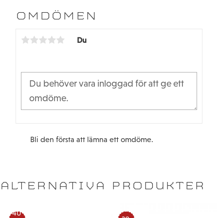
e
t
b
t
OMDÖMEN
o
e
o
r
k
Du
Bli den första att lämna ett omdöme.
ALTERNATIVA PRODUKTER
40