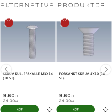
ALTERNATIVA PRODUKTER
60
60
%
%
SKRUV KULLERSKALLE M3X14
FÖRSÄNKT SKRUV 4X10 (10
(10 ST).
ST).
9,60
9,60
KR
KR
24,00
24,00
KR
KR
KÖP
KÖP