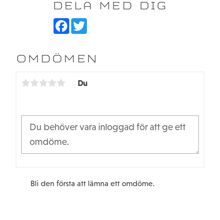
DELA MED DIG
F
T
a
w
c
i
e
t
b
t
OMDÖMEN
o
e
o
r
k
Du
Bli den första att lämna ett omdöme.