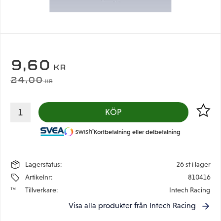
NEDSATT PRIS:
9,60
KR
ORDINARIE PRIS:
24,00
KR
Lägg til
KÖP
Kortbetalning eller delbetalning
Lagerstatus
26 st i lager
Artikelnr
810416
Tillverkare
Intech Racing
Visa alla produkter från Intech Racing