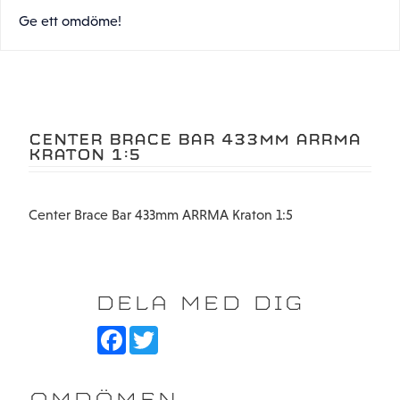
Ge ett omdöme!
CENTER BRACE BAR 433MM ARRMA
KRATON 1:5
Center Brace Bar 433mm ARRMA Kraton 1:5
DELA MED DIG
F
T
a
w
c
i
e
t
b
t