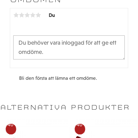
OMDÖMEN
o
e
o
r
k
Du
Bli den första att lämna ett omdöme.
ALTERNATIVA PRODUKTER
40
40
%
%