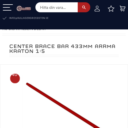
FAVOR
KUN
Meny
INFO@KULLAGERGROSSISTEN.SE
RC-BILAR. RESERVDELAR
CENTER BRACE BAR 433MM ARRMA
KRATON 1:5
40
%