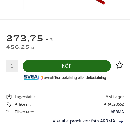
NEDSATT PRIS:
273,75
KR
ORDINARIE PRIS:
456,25
KR
Lägg til
KÖP
Kortbetalning eller delbetalning
Lagerstatus
5 st i lager
Artikelnr
ARA320552
Tillverkare
ARRMA
Visa alla produkter från ARRMA