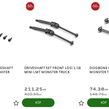
50
50
%
%
VESHAFT
DRIVESHAFT SET FRONT LOSI 1/18
DOGBONE R
NSTER
MINI LMT MONSTER TRUCK
MONSTER 
211,25
74,38
KR
KR
422,50
148,75
KR
KR
KÖP
KÖP