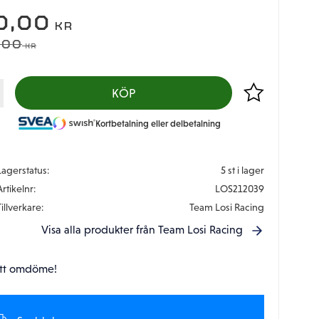
EDSATT PRIS:
0,00
KR
DINARIE PRIS:
,00
KR
Lägg till i favor
KÖP
Kortbetalning eller delbetalning
Lagerstatus
5 st i lager
Artikelnr
LOS212039
Tillverkare
Team Losi Racing
Visa alla produkter från Team Losi Racing
tt omdöme!