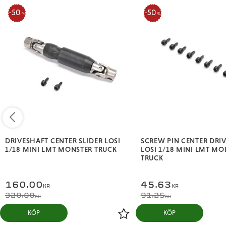
50
50
%
%
DRIVESHAFT CENTER SLIDER LOSI
SCREW PIN CENTER DRI
1/18 MINI LMT MONSTER TRUCK
LOSI 1/18 MINI LMT MO
TRUCK
160,00
45,63
KR
KR
320,00
91,25
KR
KR
KÖP
KÖP