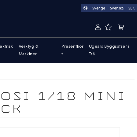
Sverige
Svenska
SEK
FAVORITER
KUNDVA
lektrisk
Verktyg &
Presentkor
Ugears Byggsatser i
Maskiner
t
Trä
OSI 1/18 MINI
UCK