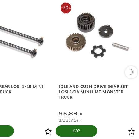
50
%
EAR LOSI 1/18 MINI
IDLE AND CUSH DRIVE GEAR SET
TRUCK
LOSI 1/18 MINI LMT MONSTER
TRUCK
96,88
KR
193,75
KR
KÖP