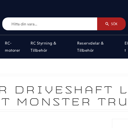
SÖK
RC-
RC Styrning &
Reservdelar &
E
motorer
Tillbehör
Tillbehör
t
R DRIVESHAFT L
T MONSTER TR