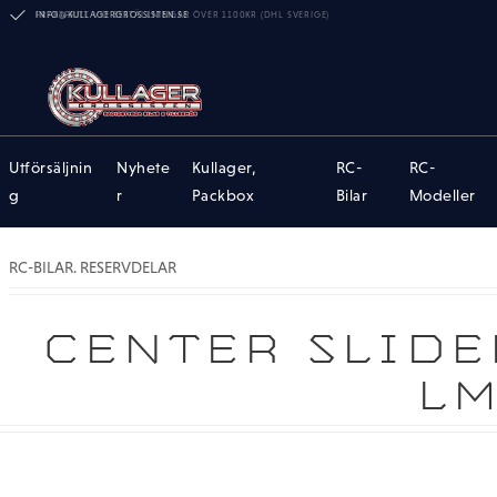
INFO@KULLAGERGROSSISTEN.SE
Utförsäljnin
Nyhete
Kullager,
RC-
RC-
g
r
Packbox
Bilar
Modeller
RC-BILAR. RESERVDELAR
CENTER SLIDE
LM