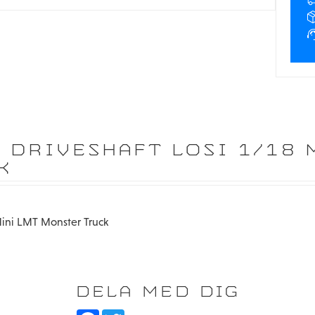
 DRIVESHAFT LOSI 1/18 
K
 Mini LMT Monster Truck
DELA MED DIG
F
T