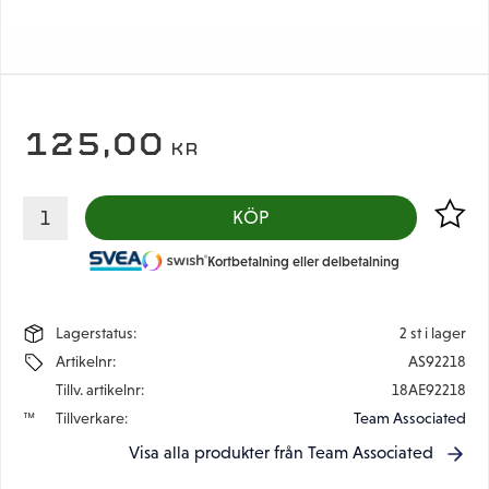
125,00
KR
Lägg til
KÖP
Kortbetalning eller delbetalning
Lagerstatus
2 st i lager
Artikelnr
AS92218
Tillv. artikelnr
18AE92218
Tillverkare
Team Associated
Visa alla produkter från Team Associated