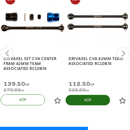
DRIVAXEL SET CVA CENTER
DRIVAXEL CVA 62MM TEAM
FRAM 62MM TEAM
ASSOCIATED RC10B74
ASSOCIATED RC10B74
139,50
112,50
KR
KR
279,00
225,00
KR
KR
KÖP
KÖP