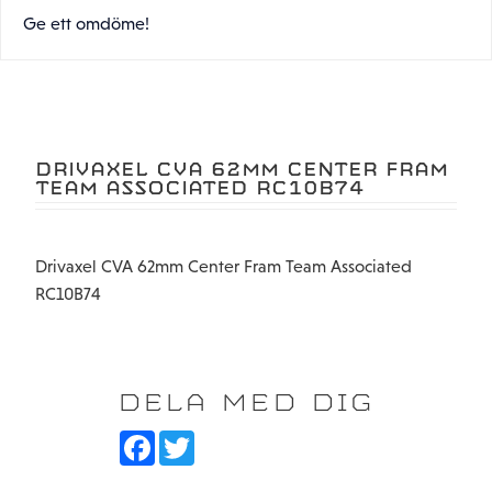
Ge ett omdöme!
DRIVAXEL CVA 62MM CENTER FRAM
TEAM ASSOCIATED RC10B74
Drivaxel CVA 62mm Center Fram Team Associated
RC10B74
DELA MED DIG
F
T
a
w
c
i
e
t