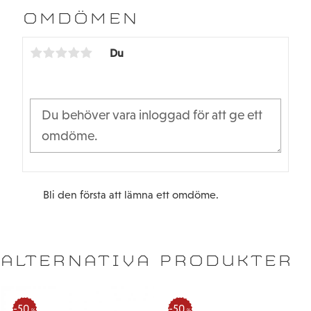
b
t
OMDÖMEN
o
e
o
r
k
Du
Bli den första att lämna ett omdöme.
ALTERNATIVA PRODUKTER
50
50
%
%