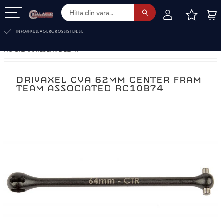
FAVOR
KUN
Meny
INFO@KULLAGERGROSSISTEN.SE
RC-BILAR. RESERVDELAR
DRIVAXEL CVA 62MM CENTER FRAM
TEAM ASSOCIATED RC10B74