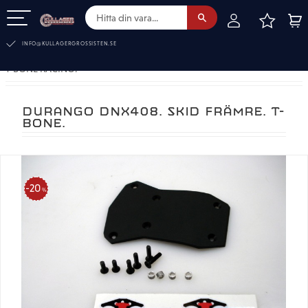
FAVOR
KUN
Meny
INFO@KULLAGERGROSSISTEN.SE
T-BONE RACING.
DURANGO DNX408. SKID FRÄMRE. T-
BONE.
20
%