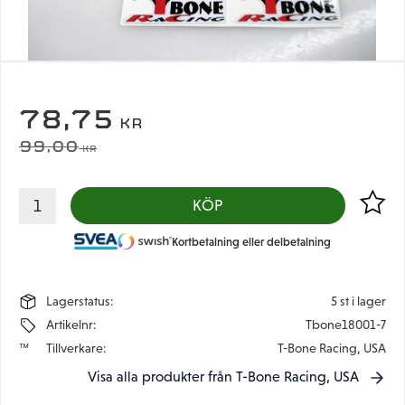
NEDSATT PRIS:
78,75
KR
ORDINARIE PRIS:
99,00
KR
Lägg til
KÖP
Kortbetalning eller delbetalning
Lagerstatus
5 st i lager
Artikelnr
Tbone18001-7
Tillverkare
T-Bone Racing, USA
Visa alla produkter från T-Bone Racing, USA