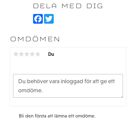
DELA MED DIG
F
T
a
w
c
i
e
t
b
t
OMDÖMEN
o
e
o
r
k
Du
Bli den första att lämna ett omdöme.