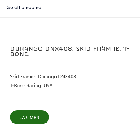
Ge ett omdöme!
DURANGO DNX408. SKID FRÄMRE. T-
BONE.
Skid Främre. Durango DNX408.
T-Bone Racing, USA.
LÄS MER