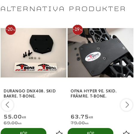
ALTERNATIVA PRODUKTER
20
19
%
%
DURANGO DNX408. SKID
OFNA HYPER 9E. SKID.
BAKRE. T-BONE.
FRÄMRE. T-BONE.
55,00
63,75
KR
KR
69,00
79,00
KR
KR
KÖP
KÖP