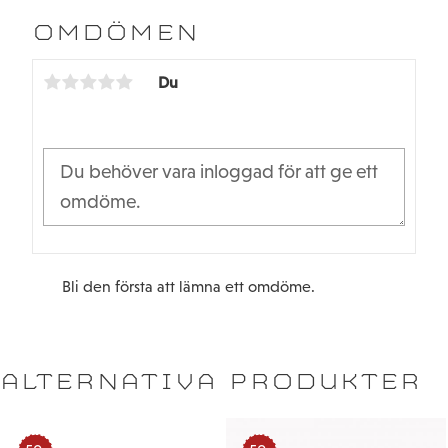
e
t
b
t
OMDÖMEN
o
e
o
r
k
Du
Bli den första att lämna ett omdöme.
ALTERNATIVA PRODUKTER