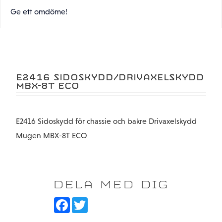
Ge ett omdöme!
E2416 SIDOSKYDD/DRIVAXELSKYDD
MBX-8T ECO
E2416 Sidoskydd för chassie och bakre Drivaxelskydd
Mugen MBX-8T ECO
DELA MED DIG
F
T
a
w
c
i