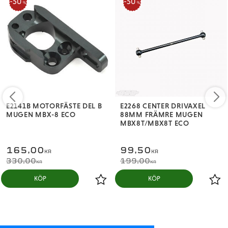
50
50
%
%
E2141B MOTORFÄSTE DEL B
E2268 CENTER DRIVAXEL
MUGEN MBX-8 ECO
88MM FRÄMRE MUGEN
MBX8T/MBX8T ECO
165,00
99,50
KR
KR
330,00
199,00
KR
KR
KÖP
KÖP