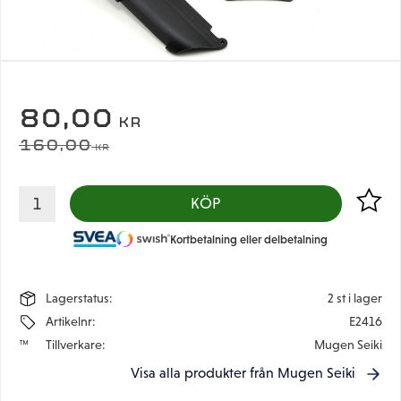
NEDSATT PRIS:
80,00
KR
ORDINARIE PRIS:
160,00
KR
Lägg til
KÖP
Kortbetalning eller delbetalning
Lagerstatus
2 st i lager
Artikelnr
E2416
Tillverkare
Mugen Seiki
Visa alla produkter från Mugen Seiki