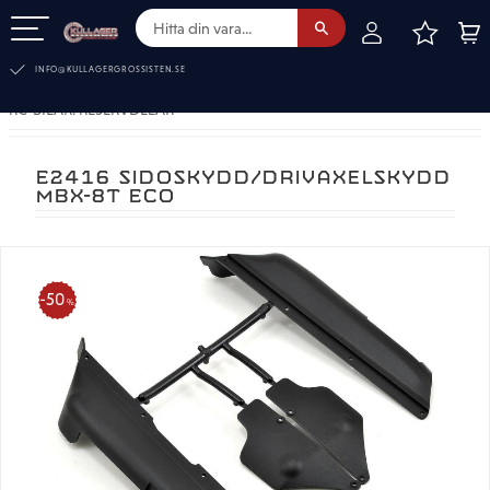
FAVOR
KUN
Meny
INFO@KULLAGERGROSSISTEN.SE
RC-BILAR. RESERVDELAR
E2416 SIDOSKYDD/DRIVAXELSKYDD
MBX-8T ECO
50
%