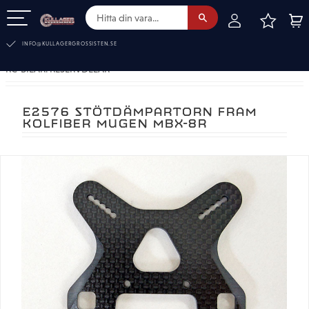
FAVOR
KUN
Meny
INFO@KULLAGERGROSSISTEN.SE
RC-BILAR. RESERVDELAR
E2576 STÖTDÄMPARTORN FRAM
KOLFIBER MUGEN MBX-8R