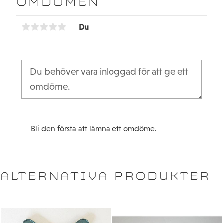
OMDÖMEN
o
e
o
r
k
Du
Bli den första att lämna ett omdöme.
ALTERNATIVA PRODUKTER