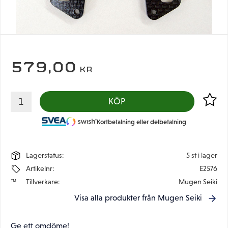
579,00
KR
Lägg til
KÖP
Kortbetalning eller delbetalning
Lagerstatus
5 st i lager
Artikelnr
E2576
Tillverkare
Mugen Seiki
Visa alla produkter från Mugen Seiki
Ge ett omdöme!