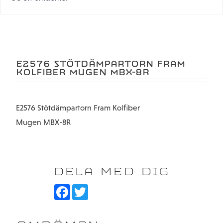
E2576 STÖTDÄMPARTORN FRAM
KOLFIBER MUGEN MBX-8R
E2576 Stötdämpartorn Fram Kolfiber
Mugen MBX-8R
DELA MED DIG
F
T
a
w
c
i
e
t
b
t