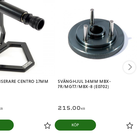
SERARE CENTRO 17MM
SVÄNGHJUL 34MM MBX-
7R/MGT7/MBX-8 (E0702)
215,00
KR
KR
KÖP