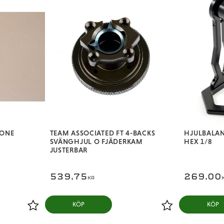
 ONE
TEAM ASSOCIATED FT 4-BACKS
HJULBALAN
SVÄNGHJUL O FJÄDERKAM
HEX 1/8
JUSTERBAR
539,75
269,00
KR
KÖP
KÖP