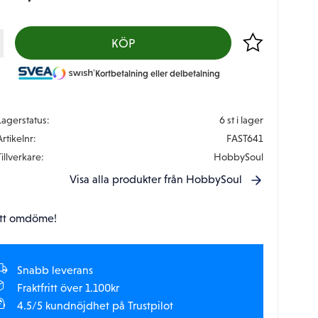
Lägg till i favor
KÖP
Kortbetalning eller delbetalning
Lagerstatus
6 st i lager
Artikelnr
FAST641
Tillverkare
HobbySoul
Visa alla produkter från HobbySoul
tt omdöme!
Snabb leverans
Fraktfritt över 1.100kr
4.5/5 kundnöjdhet på Trustpilot