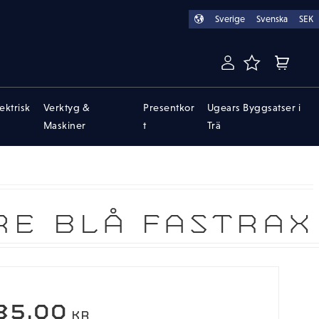
Sverige
Svenska
SEK
FAVORITER
KUNDVA
lektrisk
Verktyg &
Presentkor
Ugears Byggsatser i
Maskiner
t
Trä
E BLÅ FASTRAX
35,00
KR