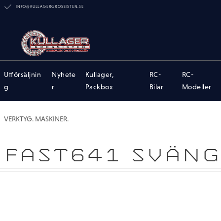
INFO@KULLAGERGROSSISTEN.SE
Utförsäljnin
Nyhete
Kullager,
RC-
RC-
g
r
Packbox
Bilar
Modeller
VERKTYG. MASKINER.
FAST641 SVÄN