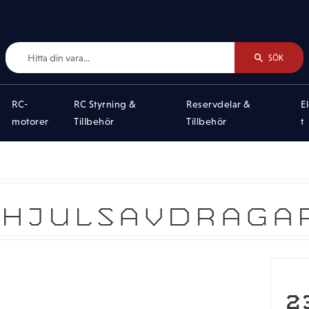
SÖK
RC-
RC Styrning &
Reservdelar &
E
motorer
Tillbehör
Tillbehör
t
GHJULSAVDRAGAR
2