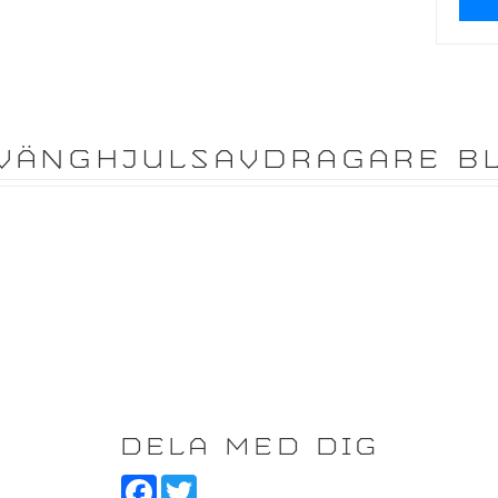
SVÄNGHJULSAVDRAGARE BL
DELA MED DIG
F
T