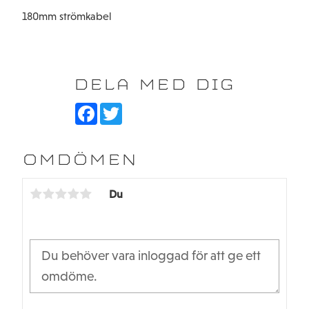
180mm strömkabel
DELA MED DIG
F
T
a
w
c
i
e
t
b
t
OMDÖMEN
o
e
o
r
k
Du