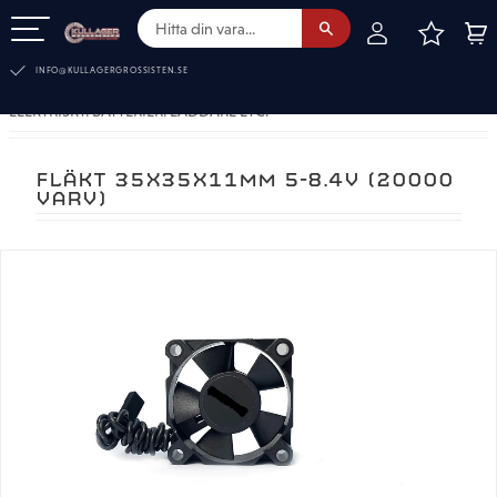
FAVOR
KUN
Meny
INFO@KULLAGERGROSSISTEN.SE
ELEKTRISKT. BATTERIER. LADDARE ETC.
FLÄKT 35X35X11MM 5-8.4V (20000
VARV)