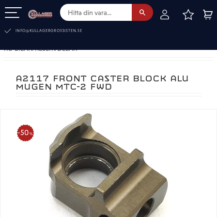
FAVOR
KUN
Meny
INFO@KULLAGERGROSSISTEN.SE
RC-BILAR. RESERVDELAR
A2117 FRONT CASTER BLOCK ALU
MUGEN MTC-2 FWD
50
%