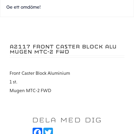
Ge ett omdöme!
A2117 FRONT CASTER BLOCK ALU
MUGEN MTC-2 FWD
Front Caster Block Aluminium
1 st.
Mugen MTC-2 FWD
DELA MED DIG
F
T