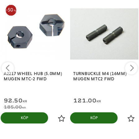
50
%
A2217 WHEEL HUB (5.0MM)
TURNBUCKLE M4 (16MM)
MUGEN MTC-2 FWD
MUGEN MTC2 FWD
92,50
121,00
KR
KR
185,00
KR
KÖP
KÖP