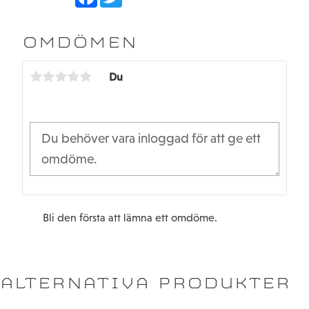
a
w
c
i
e
t
b
t
OMDÖMEN
o
e
o
r
k
Du
Bli den första att lämna ett omdöme.
ALTERNATIVA PRODUKTER