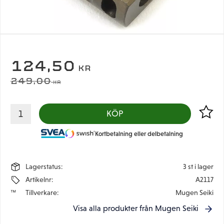
NEDSATT PRIS:
124,50
KR
ORDINARIE PRIS:
249,00
KR
Lägg til
KÖP
Kortbetalning eller delbetalning
Lagerstatus
3 st i lager
Artikelnr
A2117
Tillverkare
Mugen Seiki
Visa alla produkter från Mugen Seiki