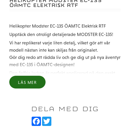
HELIKOPTER MODSTER EC-135
ÖAMTC ELEKTRISK RTF
Helikopter Modster EC-135 ÖAMTC Elektrisk RTF
Upptäck den otroligt detaljerade MODSTER EC-135!
Vi har replikerat varje liten detalj, vilket gör att vår
modell nästan inte kan skiljas från originalet.
Gör dig redo att rädda liv och ge dig ut på nya äventyr
med EC-135 i ÖAMTC-designen!
Den felfria lacken är perfekt applicerad på den exakt
replikerade flygkroppen.
LÄS MER
Den främre delen av flygkroppen är avtagbar, vilket
ger enkel åtkomst till batterifacket.
2S 350mAh-batteriet erbjuder flygtider på upp till 15
DELA MED DIG
minuter och kan laddas helt på bara 60 minuter med
den medföljande USB-laddningskabeln – redo för
F
T
a
w
nästa uppdrag!
c
i