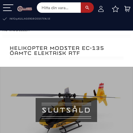
FAVOR
KUN
Meny
INFO@KULLAGERGROSSISTEN.SE
RC-MODELLER
HELIKOPTER MODSTER EC-135
ÖAMTC ELEKTRISK RTF
SLUTSÅLD