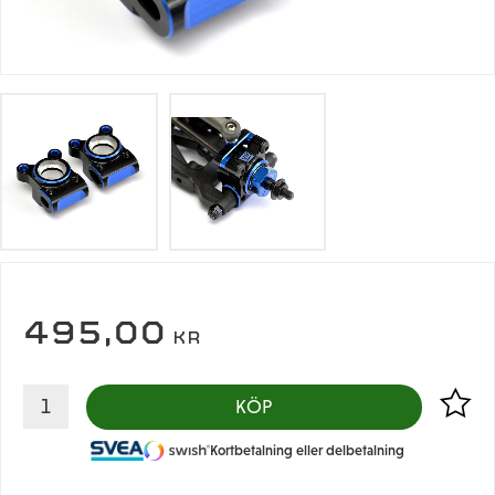
495,00
KR
Lägg til
KÖP
Kortbetalning eller delbetalning