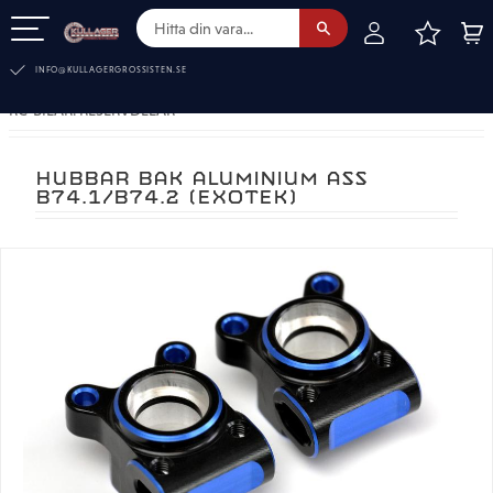
FAVOR
KUN
Meny
INFO@KULLAGERGROSSISTEN.SE
RC-BILAR. RESERVDELAR
HUBBAR BAK ALUMINIUM ASS
B74.1/B74.2 (EXOTEK)