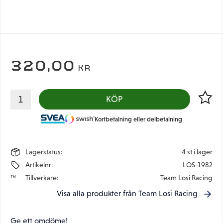
320,00
KR
Lägg til
KÖP
Kortbetalning eller delbetalning
Lagerstatus
4 st i lager
Artikelnr
LOS-1982
Tillverkare
Team Losi Racing
Visa alla produkter från Team Losi Racing
Ge ett omdöme!