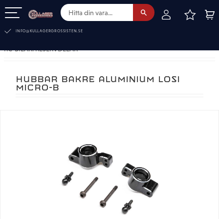
FAVOR
KUN
Meny
INFO@KULLAGERGROSSISTEN.SE
RC-BILAR. RESERVDELAR
HUBBAR BAKRE ALUMINIUM LOSI
MICRO-B