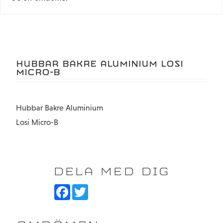
HUBBAR BAKRE ALUMINIUM LOSI
MICRO-B
Hubbar Bakre Aluminium
Losi Micro-B
DELA MED DIG
F
T
a
w
c
i
e
t
b
t