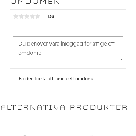
OMDÖMEN
o
e
o
r
k
Du
Bli den första att lämna ett omdöme.
ALTERNATIVA PRODUKTER