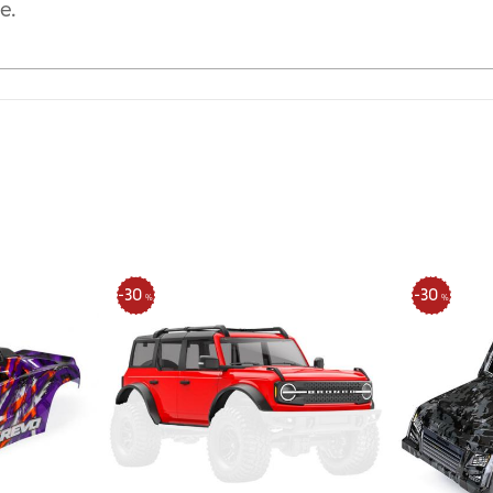
30
30
%
%