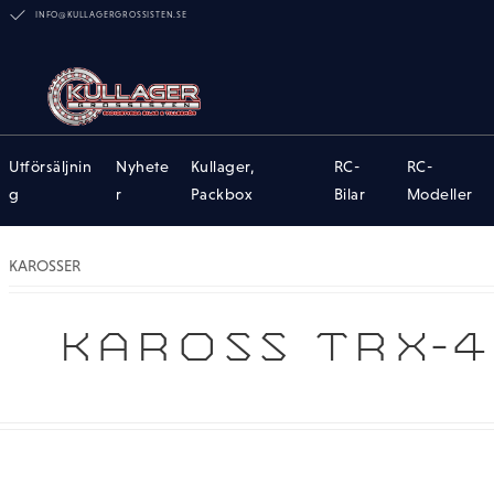
INFO@KULLAGERGROSSISTEN.SE
Utförsäljnin
Nyhete
Kullager,
RC-
RC-
g
r
Packbox
Bilar
Modeller
KAROSSER
KAROSS TRX-4