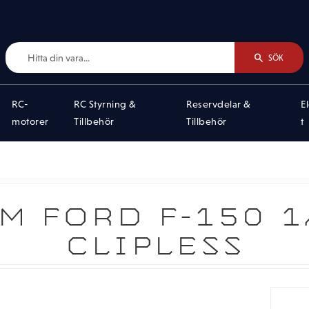
SÖK
RC-
RC Styrning &
Reservdelar &
E
motorer
Tillbehör
Tillbehör
t
M FORD F-150 
CLIPLESS