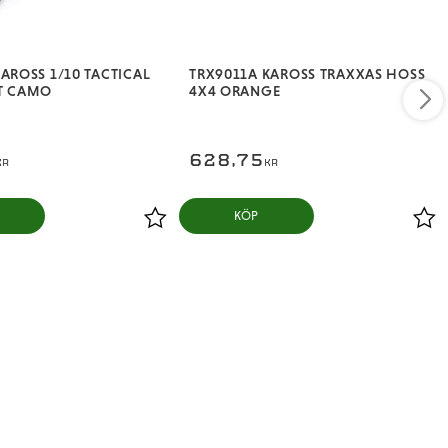
AROSS 1/10 TACTICAL
TRX9011A KAROSS TRAXXAS HOSS
T CAMO
4X4 ORANGE
628,75
KR
KR
KÖP