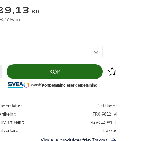
EDSATT PRIS:
29,13
KR
DINARIE PRIS:
8,75
KR
Lägg till i favor
KÖP
Kortbetalning eller delbetalning
Lagerstatus
1 st i lager
Artikelnr
TRX-9812_vi
illv. artikelnr
429812-WHT
Tillverkare
Traxxas
Visa alla produkter från Traxxas