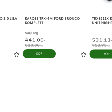
 2.0 LILA
KAROSS TRX-4M FORD BRONCO
TRX8211X K
KOMPLETT
UNIT NIGH
Välj Färg
441,00
531,13
KR
630,00
758,75
KR
KR
KÖP