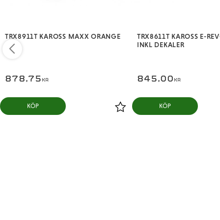
TRX8911T KAROSS MAXX ORANGE
TRX8611T KAROSS E-REVO
INKL DEKALER
878,75
845,00
KR
KR
KÖP
KÖP