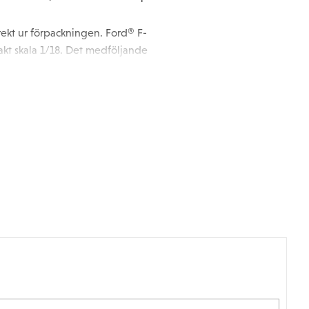
rekt ur förpackningen. Ford® F-
exakt skala 1/18. Det medföljande
kligt autentiskt utseende. Sätt bara
 förlängt hjulbaschassi och 9834