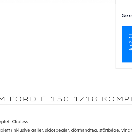
Ge e
M FORD F-150 1/18 KOMP
plett Clipless
plett (inklusive galler, sidospeglar, dörrhandtag, störtbåge, vindr