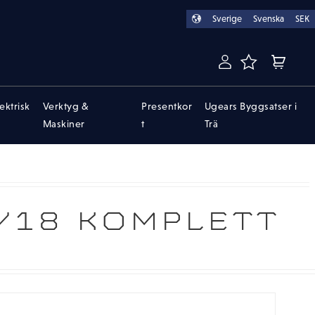
Sverige
Svenska
SEK
FAVORITER
KUNDVA
lektrisk
Verktyg &
Presentkor
Ugears Byggsatser i
Maskiner
t
Trä
1/18 KOMPLETT