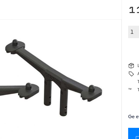
1
T
Ge e