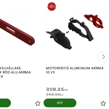
10
%
XELHÅLLARE
MOTORFÄSTE ALUMINIUM ARRMA
M RÖD ALU ARRMA
3S V3
X4
308,25
KR
342,50
KR
KÖP