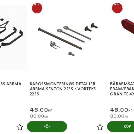
40
40
%
%
OSS ARRMA
KAROSSMONTERINGS DETALJER
BÄRARMSA
ARRMA SENTON 223S / VORTEKS
FRAM/FRA
223S
GRANITE 4
48,00
48,00
KR
KR
80,00
80,00
KR
KR
KÖP
KÖP