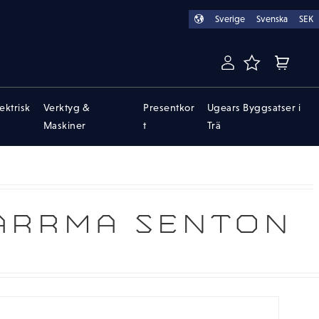
Sverige
Svenska
SEK
FAVORITER
KUNDVA
lektrisk
Verktyg &
Presentkor
Ugears Byggsatser i
Maskiner
t
Trä
ARRMA SENTON