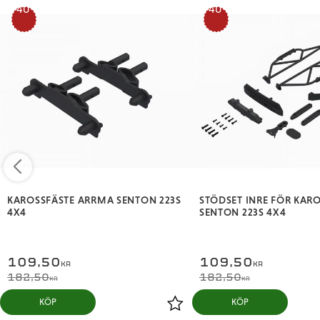
40
40
%
%
KAROSSFÄSTE ARRMA SENTON 223S
STÖDSET INRE FÖR KAR
4X4
SENTON 223S 4X4
109,50
109,50
KR
KR
182,50
182,50
KR
KR
KÖP
KÖP