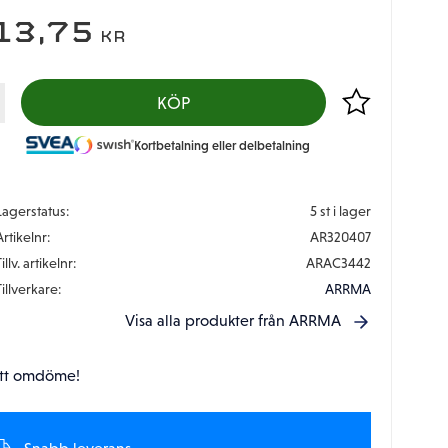
13,75
KR
Lägg till i favor
KÖP
Kortbetalning eller delbetalning
Lagerstatus
5 st i lager
Artikelnr
AR320407
illv. artikelnr
ARAC3442
Tillverkare
ARRMA
Visa alla produkter från ARRMA
tt omdöme!