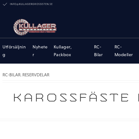
INFO@KULLAGERGROSSISTEN.SE
Utförsäljnin
Nyhete
Kullager,
RC-
RC-
g
r
Packbox
Bilar
Modeller
RC-BILAR. RESERVDELAR
KAROSSFÄSTE