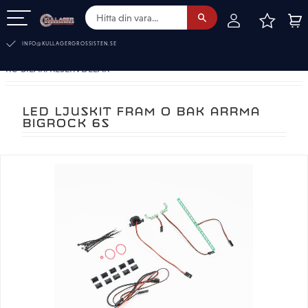
FAVOR
KUN
Meny
INFO@KULLAGERGROSSISTEN.SE
RC-BILAR. RESERVDELAR
LED LJUSKIT FRAM O BAK ARRMA
BIGROCK 6S