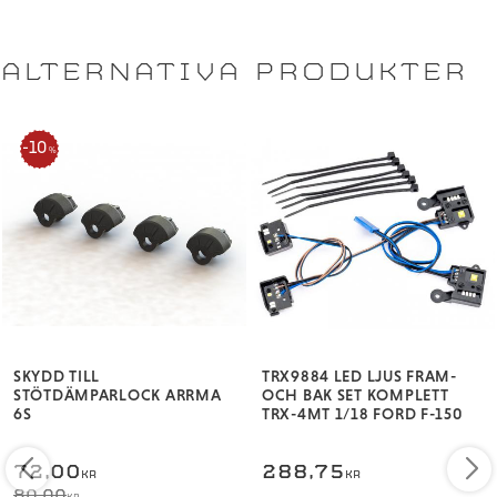
ALTERNATIVA PRODUKTER
10
%
SKYDD TILL
TRX9884 LED LJUS FRAM-
STÖTDÄMPARLOCK ARRMA
OCH BAK SET KOMPLETT
6S
TRX-4MT 1/18 FORD F-150
72,00
288,75
KR
KR
80,00