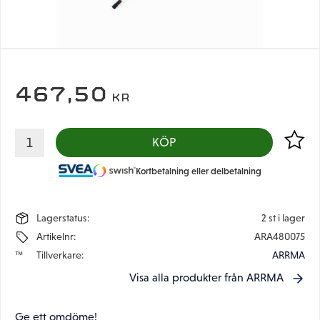
467,50
KR
Lägg til
KÖP
Kortbetalning eller delbetalning
Lagerstatus
2 st i lager
Artikelnr
ARA480075
Tillverkare
ARRMA
Visa alla produkter från ARRMA
Ge ett omdöme!