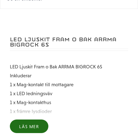
LED LJUSKIT FRAM O BAK ARRMA
BIGROCK 6S
LED Ljuskit Fram o Bak ARRMA BIGROCK 6S
Inkluderar
1 x Mag-kontakt till mottagare
1 x LED ledningsväv
1 x Mag-kontakthus
1 x främre lysdioder
1 x bakre lysdioder
LÄS MER
2 x 19 mm x 1,9 mm O-ring