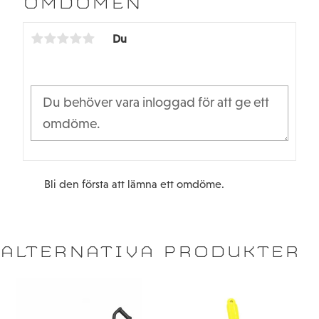
OMDÖMEN
o
e
o
r
k
Du
Bli den första att lämna ett omdöme.
ALTERNATIVA PRODUKTER