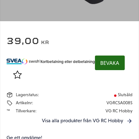
39,00
KR
Kortbetalning eller delbetalning
BEVAKA
Lägg till i favoriter
Lagerstatus
Slutsåld
Artikelnr
VGRCSA008S
Tillverkare
VG RC Hobby
Visa alla produkter från VG RC Hobby
Ge ett omdöme!