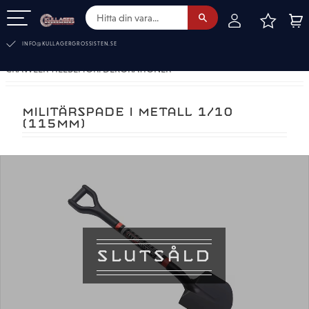
FAVOR
KUN
Meny
INFO@KULLAGERGROSSISTEN.SE
CRAWLER TILLBEHÖR. DEKORATIONER
MILITÄRSPADE I METALL 1/10
(115MM)
SLUTSÅLD