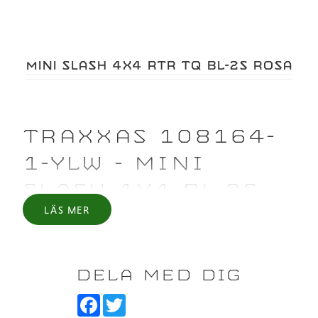
MINI SLASH 4X4 RTR TQ BL-2S ROSA
TRAXXAS 108164-
1-YLW - MINI
SLASH 4X4 BL-2S
LÄS MER
RTR - 2S LIPO &
USB-C LADDARE -
GUL
DELA MED DIG
F
T
a
w