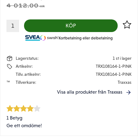
ORDINARIE PRIS:
4 012,00
KR
Lägg til
KÖP
Kortbetalning eller delbetalning
Lagerstatus
1 st i lager
Artikelnr
TRX108164-1-PINK
Tillv. artikelnr
TRX108164-1-PINK
Tillverkare
Traxxas
Visa alla produkter från Traxxas
1 Betyg
Ge ett omdöme!