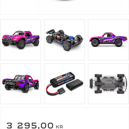
NEDSATT PRIS:
3 295,00
KR