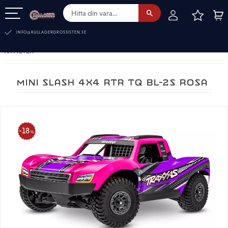
FAVOR
KUN
Meny
INFO@KULLAGERGROSSISTEN.SE
NYHETER
MINI SLASH 4X4 RTR TQ BL-2S ROSA
18
%