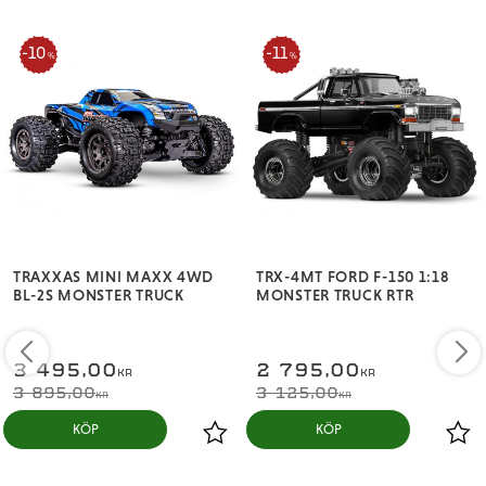
säkrare.
10
11
%
%
Officiellt licensierade BFGoodrich-däck
Mini Slash 4X4 är utrustad med helt nya replika
BFGoodrich® Mud-Terrain™ TA® KM3-däck för
exceptionellt grepp på olika underlag. Invändiga
förstärkningsribbor ersätter traditionellt skum för
jämnare och mer hållbart däckstöd. En ny
gummiblandning balanserar perfekt mellan grepp och
slitstyrka för optimalt fäste på de flesta ytor.
TRAXXAS MINI MAXX 4WD
TRX-4MT FORD F-150 1:18
BL-2S MONSTER TRUCK
MONSTER TRUCK RTR
Vad som ingår:
Mini Slash 4x4 Ready-To-Race short course-truck
3 495,00
2 795,00
KR
KR
BL-2s borstlöst kraftsystem
3 895,00
3 125,00
KR
KR
3500 mAh 2-cells LiPo-batteri
2 A USB-C-laddare
Snabbstartsguide