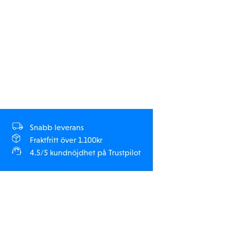
TQ 2.4 GHz radiosystem
Högkvalitativa underhållsverktyg
Vad du behöver:
Alkaliska batterier
: Fyra AA-alkaliska batterier till
sändaren
Laddningstillbehör
: Strömadapter 2912 och strömkabel
2916 rekommenderas för bästa laddningsprestanda
Specifikationer:
Snabb leverans
Modellnamn: Mini Slash 4X4
Fraktfritt över 1.100kr
Modelltyp: Short course-truck
4.5/5 kundnöjdhet på Trustpilot
Toppfart: 48+ km/h
Färdighetsnivå: 1
Skala: Mini
Längd: 408 mm
Bredd: 215 mm
Höjd: 143 mm