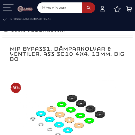
FAVOR
KUN
Meny
INFO@KULLAGERGROSSISTEN.SE
MIP MOORE´S IDEAL PRODUCTS.
MIP BYPASS1. DÄMPARKOLVAR &
VENTILER. ASS SC10 4X4. 13MM. BIG
BO
50
%