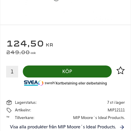
NEDSATT PRIS:
124,50
KR
ORDINARIE PRIS:
249,00
KR
Lägg til
KÖP
Kortbetalning eller delbetalning
Lagerstatus
7 st i lager
Artikelnr
MIP12111
Tillverkare
MIP Moore´s Ideal Products.
Visa alla produkter från MIP Moore´s Ideal Products.