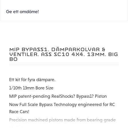
Ge ett omdöme!
MIP BYPASS1. DÄMPARKOLVAR &
VENTILER. ASS SC10 4X4. 13MM. BIG
BO
Ett kit för fyra dämpare.
1/10th 13mm Bore Size
MIP patent-pending RealShocks? Bypass1? Piston
Now Full Scale Bypass Technology engineered for RC
Race Cars!
Precision machined pistons made from bearing grade
plastics.