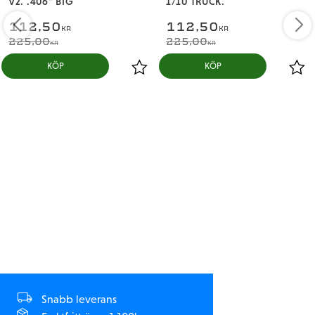
V2. .406" BIG
1/10 TRUCK.
112,50
112,50
KR
KR
225,00
225,00
KR
KR
KÖP
KÖP
Snabb leverans