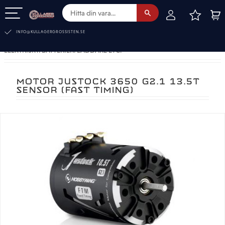
FAVOR
KUN
Meny
INFO@KULLAGERGROSSISTEN.SE
ELEKTRISKT. BATTERIER. LADDARE ETC.
MOTOR JUSTOCK 3650 G2.1 13.5T
SENSOR (FAST TIMING)