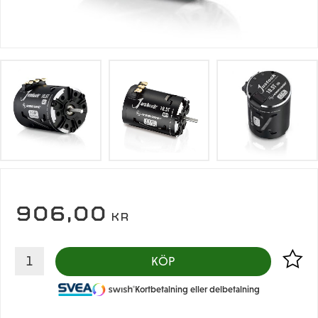
906,00
KR
Lägg til
KÖP
Kortbetalning eller delbetalning