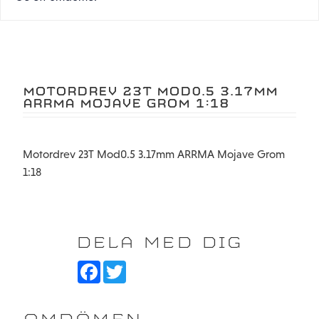
MOTORDREV 23T MOD0.5 3.17MM
ARRMA MOJAVE GROM 1:18
Motordrev 23T Mod0.5 3.17mm ARRMA Mojave Grom
1:18
DELA MED DIG
F
T
a
w
c
i
e
t
b
t