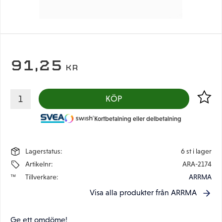
91,25
KR
Lägg til
KÖP
Kortbetalning eller delbetalning
Lagerstatus
6 st i lager
Artikelnr
ARA-2174
Tillverkare
ARRMA
Visa alla produkter från ARRMA
Ge ett omdöme!