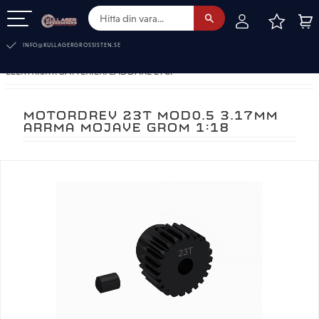
FAVOR
KUN
Meny
INFO@KULLAGERGROSSISTEN.SE
ELEKTRISKT. BATTERIER. LADDARE ETC.
MOTORDREV 23T MOD0.5 3.17MM
ARRMA MOJAVE GROM 1:18