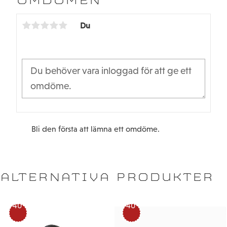
OMDÖMEN
o
e
o
r
k
Du
Bli den första att lämna ett omdöme.
ALTERNATIVA PRODUKTER
40
40
%
%