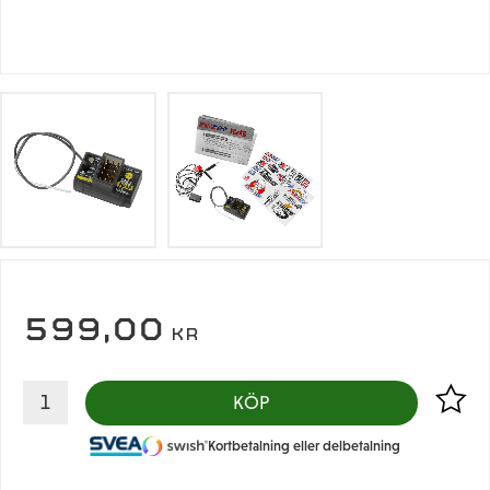
599,00
KR
Lägg til
KÖP
Kortbetalning eller delbetalning