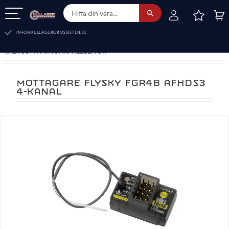
FAVOR
KUN
Meny
INFO@KULLAGERGROSSISTEN.SE
RADIOSTYRNINGAR. TILLBEHÖR
MOTTAGARE FLYSKY FGR4B AFHDS3
4-KANAL