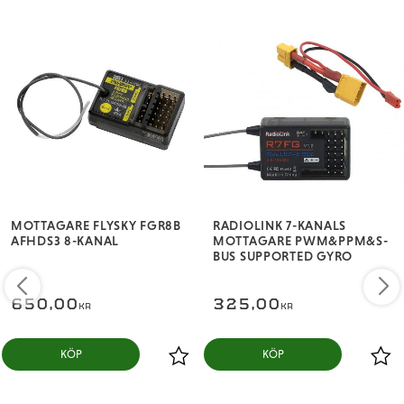
MOTTAGARE FLYSKY FGR8B
RADIOLINK 7-KANALS
AFHDS3 8-KANAL
MOTTAGARE PWM&PPM&S-
BUS SUPPORTED GYRO
650,00
325,00
KR
KR
KÖP
KÖP