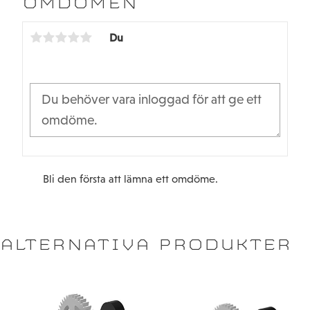
OMDÖMEN
o
e
o
r
k
Du
Bli den första att lämna ett omdöme.
ALTERNATIVA PRODUKTER