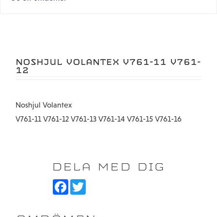
NOSHJUL VOLANTEX V761-11 V761-
12
Noshjul Volantex
V761-11 V761-12 V761-13 V761-14 V761-15 V761-16
DELA MED DIG
F
T
a
w
c
i
e
t
b
t