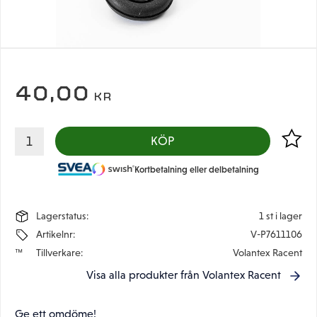
40,00
KR
Lägg til
KÖP
Kortbetalning eller delbetalning
Lagerstatus
1 st i lager
Artikelnr
V-P7611106
Tillverkare
Volantex Racent
Visa alla produkter från Volantex Racent
Ge ett omdöme!