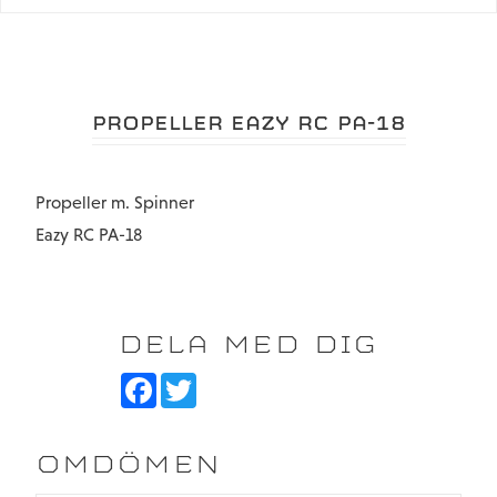
PROPELLER EAZY RC PA-18
Propeller m. Spinner
Eazy RC PA-18
DELA MED DIG
F
T
a
w
c
i
e
t
b
t
OMDÖMEN
o
e
o
r