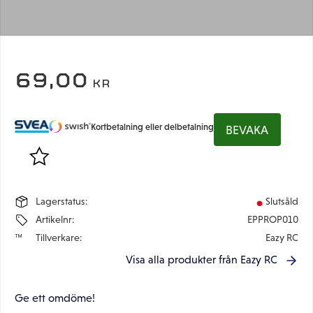
69,00
KR
Kortbetalning eller delbetalning
BEVAKA
Lägg till i favoriter
Lagerstatus
Slutsåld
Artikelnr
EPPROP010
Tillverkare
Eazy RC
Visa alla produkter från Eazy RC
Ge ett omdöme!