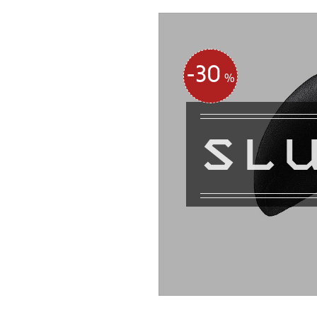
30
%
SL