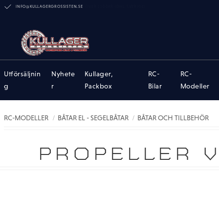
INFO@KULLAGERGROSSISTEN.SE
Utförsäljnin
Nyhete
Kullager,
RC-
RC-
g
r
Packbox
Bilar
Modeller
RC-MODELLER
BÅTAR EL - SEGELBÅTAR
BÅTAR OCH TILLBEHÖR
PROPELLER V