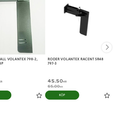
ALL VOLANTEX 798-2,
RODER VOLANTEX RACENT SR48
4P
797-3
45,50
KR
KR
65,00
KR
KÖP