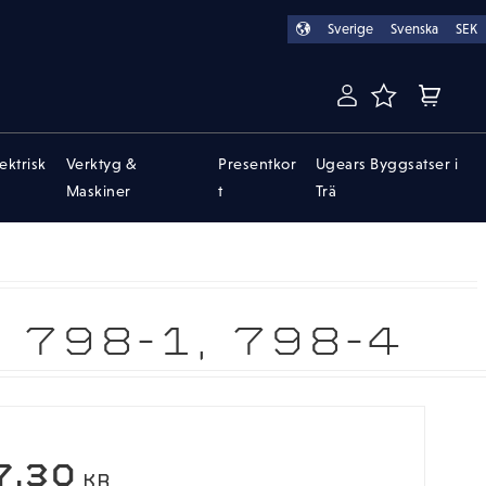
Sverige
Svenska
SEK
FAVORITER
KUNDVA
lektrisk
Verktyg &
Presentkor
Ugears Byggsatser i
Maskiner
t
Trä
798-1, 798-4
EDSATT PRIS:
7,30
KR