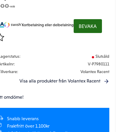
DINARIE PRIS:
,00
KR
Kortbetalning eller delbetalning
BEVAKA
gg till i favoriter
Lagerstatus
Slutsåld
Artikelnr
V-P7980111
Tillverkare
Volantex Racent
Visa alla produkter från Volantex Racent
tt omdöme!
Snabb leverans
Fraktfritt över 1.100kr