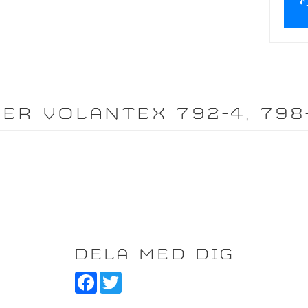
ER VOLANTEX 792-4, 798-
DELA MED DIG
F
T
a
w
c
i