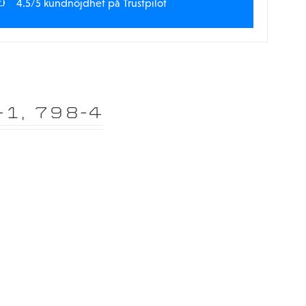
4.5/5 kundnöjdhet på Trustpilot
1, 798-4