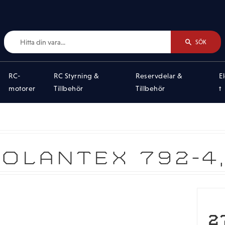
SÖK
RC-
RC Styrning &
Reservdelar &
E
motorer
Tillbehör
Tillbehör
t
OLANTEX 792-4, 
N
2