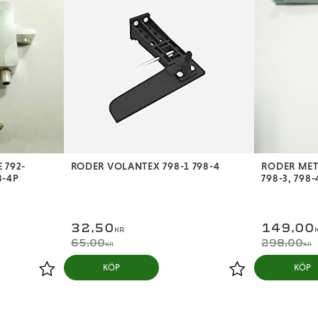
 792-
RODER VOLANTEX 798-1 798-4
RODER MET
8-4P
798-3, 798-
32,50
149,00
KR
65,00
298,00
KR
KR
KÖP
KÖP