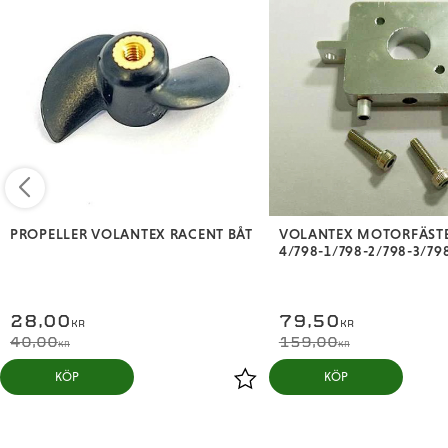
PROPELLER VOLANTEX RACENT BÅT
VOLANTEX MOTORFÄSTE
4/798-1/798-2/798-3/79
28,00
79,50
KR
KR
40,00
159,00
KR
KR
KÖP
KÖP