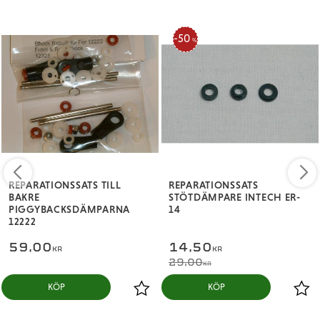
50
%
REPARATIONSSATS TILL
REPARATIONSSATS
BAKRE
STÖTDÄMPARE INTECH ER-
PIGGYBACKSDÄMPARNA
14
12222
59,00
14,50
KR
KR
29,00
KR
KÖP
KÖP