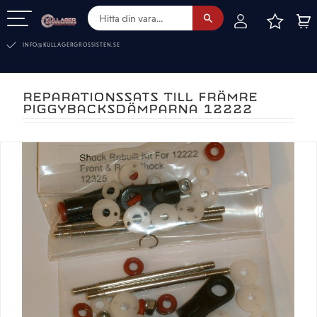
FAVOR
KUN
Meny
INFO@KULLAGERGROSSISTEN.SE
REPARATIONSSATS TILL FRÄMRE
PIGGYBACKSDÄMPARNA 12222