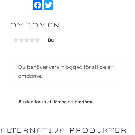
F
T
a
w
c
i
e
t
b
t
OMDÖMEN
o
e
o
r
k
Du
Bli den första att lämna ett omdöme.
ALTERNATIVA PRODUKTER