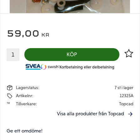
59,00
KR
Lägg til
KÖP
Kortbetalning eller delbetalning
Lagerstatus
7 st i lager
Artikelnr
12325A
Tillverkare
Topcad
Visa alla produkter från Topcad
Ge ett omdöme!