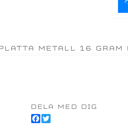
PLATTA METALL 16 GRAM
DELA MED DIG
F
T
a
w
c
i