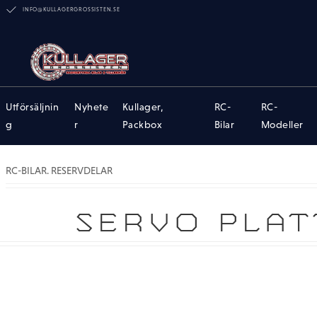
INFO@KULLAGERGROSSISTEN.SE
Utförsäljnin
Nyhete
Kullager,
RC-
RC-
g
r
Packbox
Bilar
Modeller
RC-BILAR. RESERVDELAR
SERVO PLAT