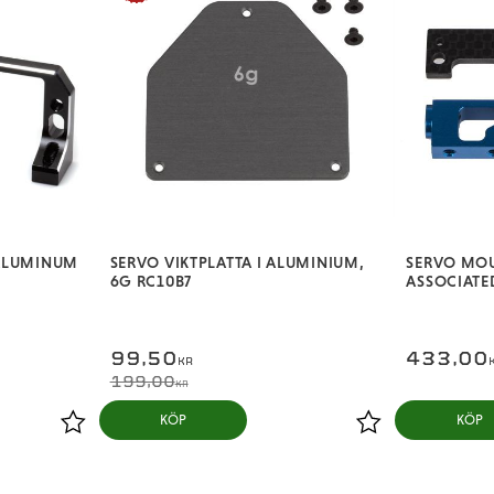
 ALUMINUM
SERVO VIKTPLATTA I ALUMINIUM,
SERVO MOU
6G RC10B7
ASSOCIATED
99,50
433,00
KR
199,00
KR
KÖP
KÖP