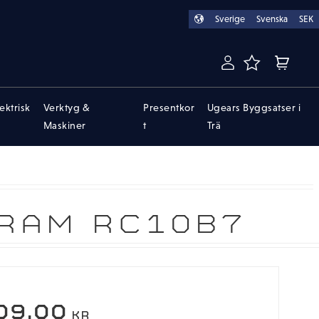
Sverige
Svenska
SEK
FAVORITER
KUNDVA
lektrisk
Verktyg &
Presentkor
Ugears Byggsatser i
Maskiner
t
Trä
GRAM RC10B7
09,00
KR