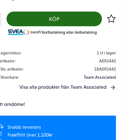
Lägg till i favor
KÖP
Kortbetalning eller delbetalning
Lagerstatus
1 st i lager
Artikelnr
AE92445
illv. artikelnr
18AE92445
Tillverkare
Team Associated
Visa alla produkter från Team Associated
tt omdöme!
Snabb leverans
Fraktfritt över 1.100kr