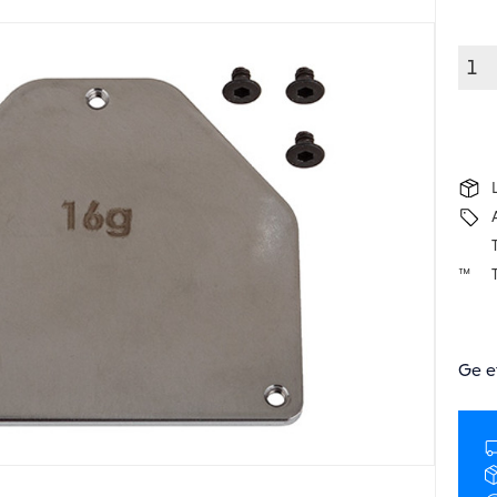
T
Ge e