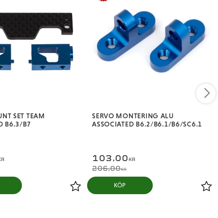
NT SET TEAM
SERVO MONTERING ALU
 B6.3/B7
ASSOCIATED B6.2/B6.1/B6/SC6.1
103,00
KR
KR
206,00
KR
KÖP