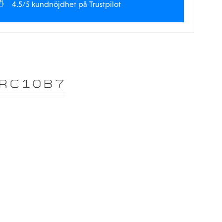
4.5/5 kundnöjdhet på Trustpilot
 RC10B7