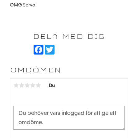
OMG Servo
DELA MED DIG
F
T
a
w
c
i
e
t
b
t
OMDÖMEN
o
e
o
r
k
Du