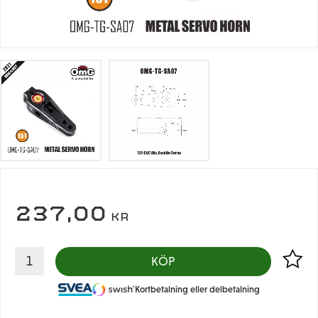
237,00
KR
Lägg til
KÖP
Kortbetalning eller delbetalning