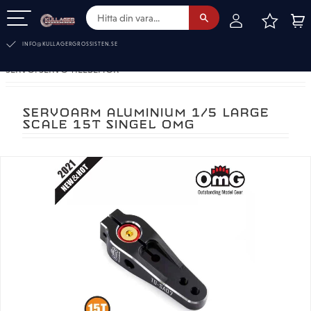
FAVOR
KUN
Meny
INFO@KULLAGERGROSSISTEN.SE
SERVO. SERVO TILLBEHÖR
SERVOARM ALUMINIUM 1/5 LARGE
SCALE 15T SINGEL OMG