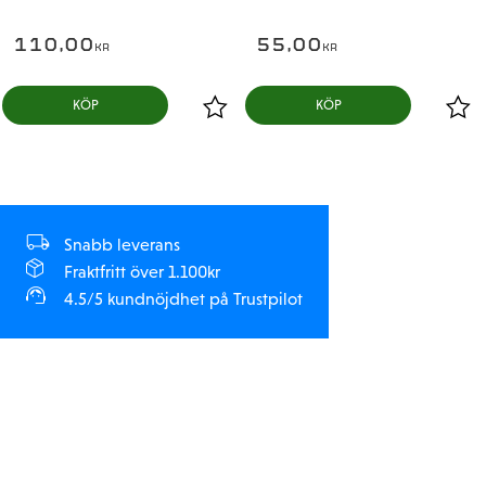
110,00
55,00
KR
KR
KÖP
KÖP
Snabb leverans
Fraktfritt över 1.100kr
4.5/5 kundnöjdhet på Trustpilot