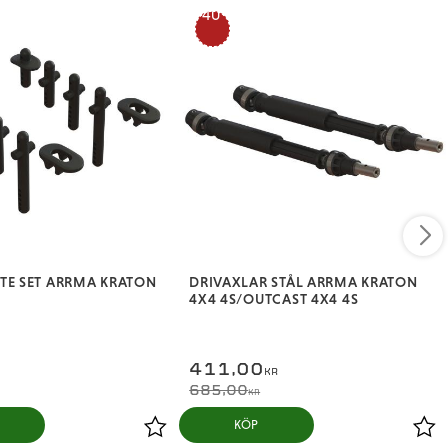
40
%
TE SET ARRMA KRATON
DRIVAXLAR STÅL ARRMA KRATON
4X4 4S/OUTCAST 4X4 4S
411,00
KR
685,00
KR
KÖP