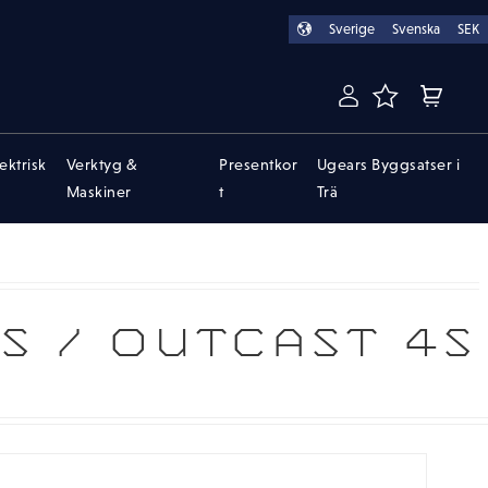
Sverige
Svenska
SEK
FAVORITER
KUNDVA
lektrisk
Verktyg &
Presentkor
Ugears Byggsatser i
Maskiner
t
Trä
S / OUTCAST 4S