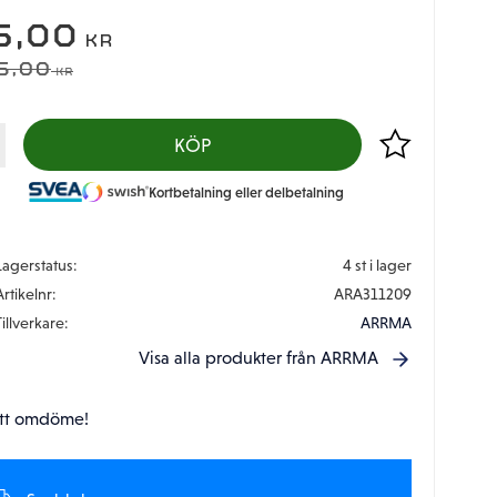
EDSATT PRIS:
5,00
KR
DINARIE PRIS:
5,00
KR
Lägg till i favor
KÖP
Kortbetalning eller delbetalning
Lagerstatus
4 st i lager
Artikelnr
ARA311209
Tillverkare
ARRMA
Visa alla produkter från ARRMA
tt omdöme!