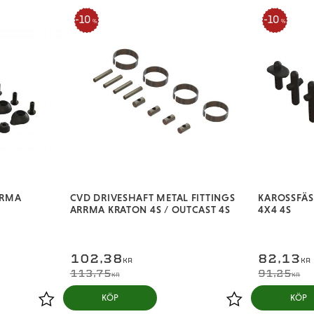
10
10
%
%
RRMA
CVD DRIVESHAFT METAL FITTINGS
KAROSSFÄS
ARRMA KRATON 4S / OUTCAST 4S
4X4 4S
102,38
82,13
KR
KR
113,75
91,25
KR
KR
KÖP
KÖP