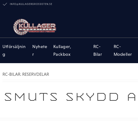
INFO@KULLAGERGROSSISTEN.SE
Utförsäljnin
Nyhete
Kullager,
RC-
RC-
g
r
Packbox
Bilar
Modeller
RC-BILAR. RESERVDELAR
SMUTS SKYDD A