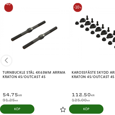
40
10
%
%
TURNBUCKLE STÅL 4X63MM ARRMA
KAROSSFÄSTE SKYDD A
KRATON 4S/OUTCAST 4S
KRATON 4S/OUTCAST 4S
54,75
112,50
KR
KR
91,25
125,00
KR
KR
KÖP
KÖP