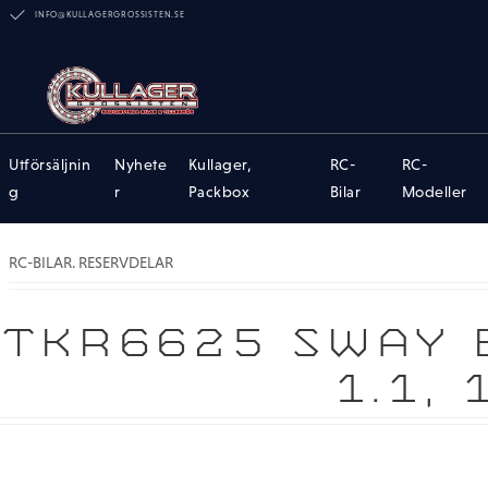
INFO@KULLAGERGROSSISTEN.SE
Utförsäljnin
Nyhete
Kullager,
RC-
RC-
g
r
Packbox
Bilar
Modeller
RC-BILAR. RESERVDELAR
TKR6625 SWAY B
1.1, 