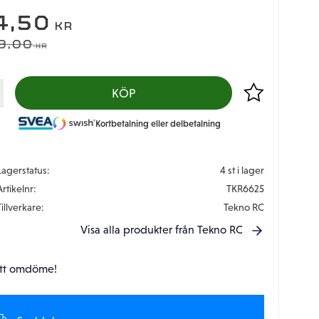
EDSATT PRIS:
4,50
KR
DINARIE PRIS:
9,00
KR
Lägg till i favor
KÖP
Kortbetalning eller delbetalning
Lagerstatus
4 st i lager
Artikelnr
TKR6625
Tillverkare
Tekno RC
Visa alla produkter från Tekno RC
tt omdöme!