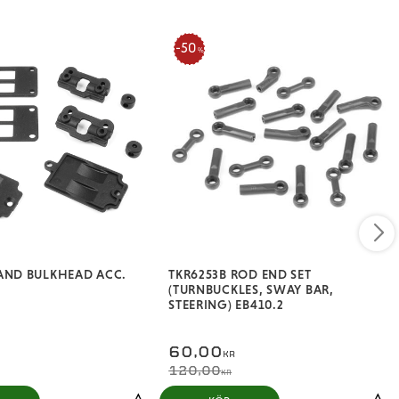
50
%
AND BULKHEAD ACC.
TKR6253B ROD END SET
(TURNBUCKLES, SWAY BAR,
STEERING) EB410.2
60,00
KR
120,00
KR