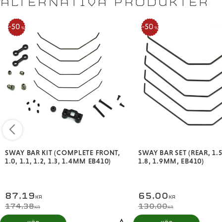
ALTERNATIVA PRODUKTER
50
50
%
%
SWAY BAR KIT (COMPLETE FRONT,
SWAY BAR SET (REAR, 1.5,
1.0, 1.1, 1.2, 1.3, 1.4MM EB410)
1.8, 1.9MM, EB410)
87,19
65,00
KR
KR
174,38
130,00
KR
KR