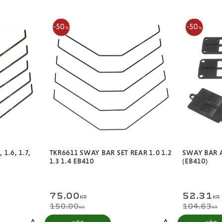
50
50
%
%
 1.6, 1.7,
TKR6611 SWAY BAR SET REAR 1.0 1.2
SWAY BAR 
1.3 1.4 EB410
(EB410)
75,00
52,31
KR
KR
150,00
104,63
KR
KR