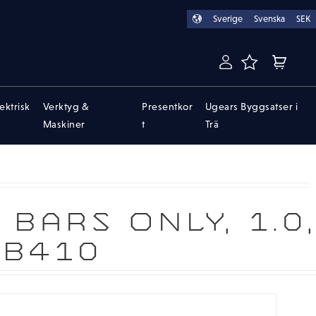
Sverige
Svenska
SEK
FAVORITER
KUNDVA
lektrisk
Verktyg &
Presentkor
Ugears Byggsatser i
Maskiner
t
Trä
BARS ONLY, 1.0,
 EB410