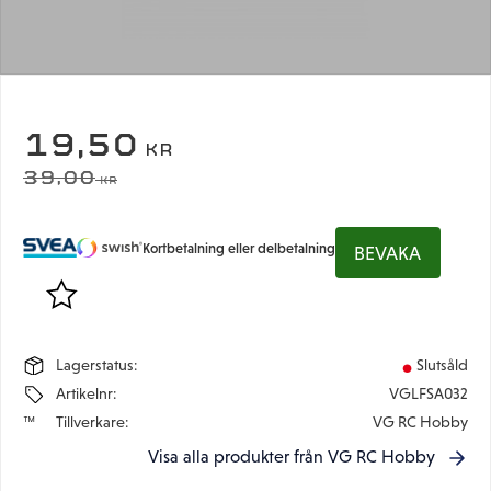
NEDSATT PRIS:
19,50
KR
ORDINARIE PRIS:
39,00
KR
Kortbetalning eller delbetalning
BEVAKA
Lägg till i favoriter
Lagerstatus
Slutsåld
Artikelnr
VGLFSA032
Tillverkare
VG RC Hobby
Visa alla produkter från VG RC Hobby