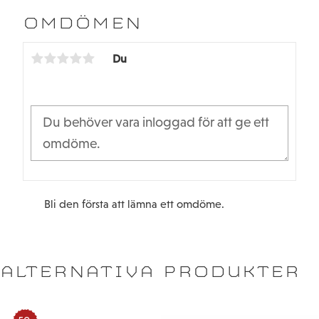
e
t
b
t
OMDÖMEN
o
e
o
r
k
Du
Bli den första att lämna ett omdöme.
ALTERNATIVA PRODUKTER