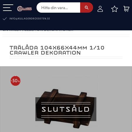
FAVOR
KUN
Meny
INFO@KULLAGERGROSSISTEN.SE
CRAWLER TILLBEHÖR. DEKORATIONER
TRÄLÅDA 104X66X44MM 1/10
CRAWLER DEKORATION
50
%
SLUTSÅLD