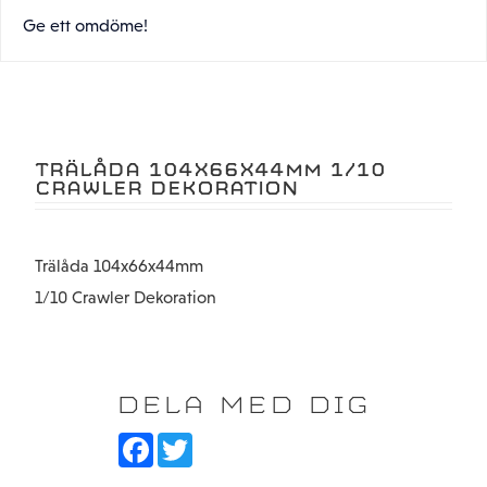
Ge ett omdöme!
TRÄLÅDA 104X66X44MM 1/10
CRAWLER DEKORATION
Trälåda 104x66x44mm
1/10 Crawler Dekoration
DELA MED DIG
F
T
a
w
c
i