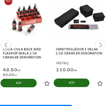
50
%
COCA-COLA BACK MED
VERKTYGSLÅDOR 3 DELAR
FLASKOR SKALA 1/10
1/10 CRAWLER DEKORATION
CRAWLER DEKORATION
Välj Färg
42,50
110,00
KR
KR
85,00
KR
KÖP