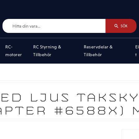
SÖK
RC-
RC Styrning &
Reservdelar &
E
motorer
Tillbehör
Tillbehör
t
ED LJUS TAKSK
PTER #6588X) 