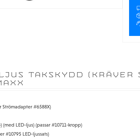
LJUS TAKSKYDD (KRÄVER
MAXX
er Strömadapter #6588X)
p) (med LED-ljus) (passar #10711-kropp)
er #10795 LED-ljussats)