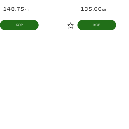
148,75
135,00
KR
KR
KÖP
KÖP