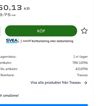
EDSATT PRIS:
60,13
KR
DINARIE PRIS:
8,75
KR
Lägg till i favor
KÖP
Kortbetalning eller delbetalning
Lagerstatus
1 st i lager
Artikelnr
TRX-10796
illv. artikelnr
4210796
Tillverkare
Traxxas
Visa alla produkter från Traxxas
tt omdöme!