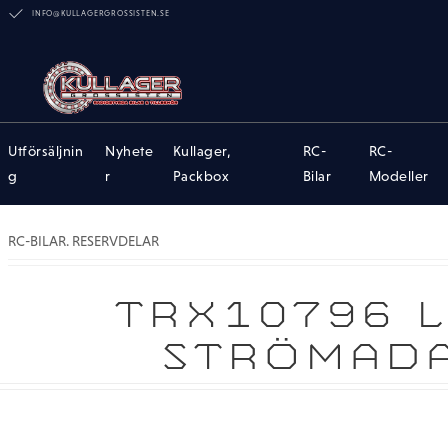
INFO@KULLAGERGROSSISTEN.SE
Utförsäljnin
Nyhete
Kullager,
RC-
RC-
g
r
Packbox
Bilar
Modeller
RC-BILAR. RESERVDELAR
TRX10796 L
STRÖMADA