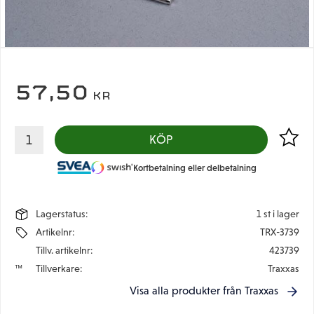
57,50
KR
Lägg til
KÖP
Kortbetalning eller delbetalning
Lagerstatus
1 st i lager
Artikelnr
TRX-3739
Tillv. artikelnr
423739
Tillverkare
Traxxas
Visa alla produkter från Traxxas