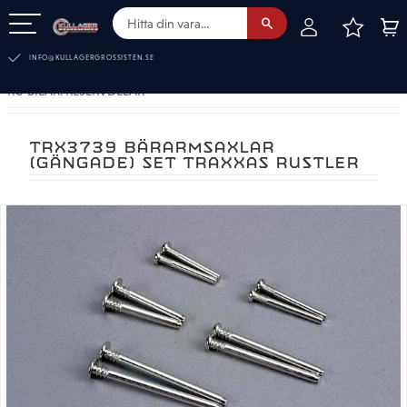
FAVOR
KUN
Meny
INFO@KULLAGERGROSSISTEN.SE
RC-BILAR. RESERVDELAR
TRX3739 BÄRARMSAXLAR
(GÄNGADE) SET TRAXXAS RUSTLER