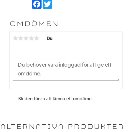
F
T
a
w
c
i
e
t
b
t
OMDÖMEN
o
e
o
r
k
Du
Bli den första att lämna ett omdöme.
ALTERNATIVA PRODUKTER