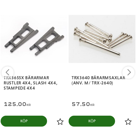
TRX3655X BÄRARMAR
TRX3640 BÄRARMSAXLAR
RUSTLER 4X4, SLASH 4X4,
(ANV. M/ TRX-2640)
STAMPEDE 4X4
125,00
57,50
KR
KR
KÖP
KÖP