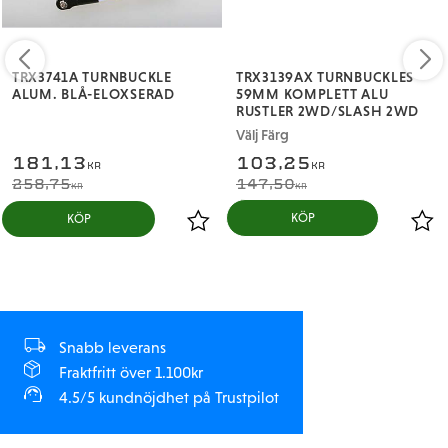
TRX3741A TURNBUCKLE
TRX3139AX TURNBUCKLES
ALUM. BLÅ-ELOXSERAD
59MM KOMPLETT ALU
RUSTLER 2WD/SLASH 2WD
Välj Färg
181,13
103,25
KR
KR
258,75
147,50
KR
KR
KÖP
Snabb leverans
Fraktfritt över 1.100kr
4.5/5 kundnöjdhet på Trustpilot