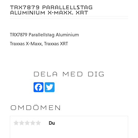
TRX7879 PARALLELLSTAG
ALUMINIUM X-MAXX, XRT
TRX7879 Parallellstag Aluminium
Traxxas X-Maxx, Traxxas XRT
DELA MED DIG
F
T
a
w
c
i
e
t
b
t
OMDÖMEN
o
e
o
r
k
Du