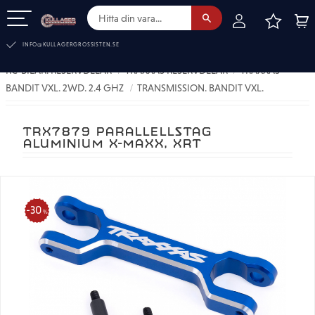
FAVOR
KUN
Meny
INFO@KULLAGERGROSSISTEN.SE
RC-BILAR. RESERVDELAR
TRAXXAS RESERVDELAR
TRAXXAS
BANDIT VXL. 2WD. 2.4 GHZ
TRANSMISSION. BANDIT VXL.
TRX7879 PARALLELLSTAG
ALUMINIUM X-MAXX, XRT
30
%