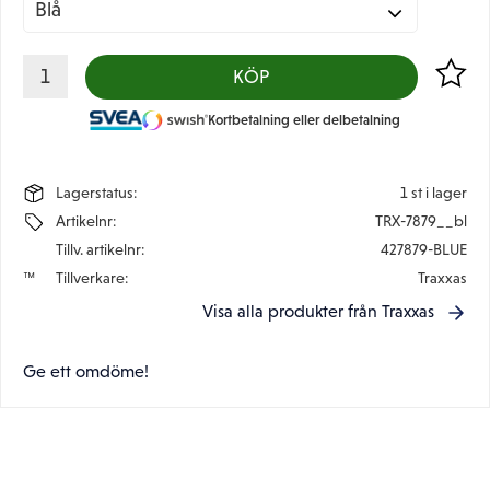
Lägg til
KÖP
Kortbetalning eller delbetalning
Lagerstatus
1 st i lager
Artikelnr
TRX-7879__bl
Tillv. artikelnr
427879-BLUE
Tillverkare
Traxxas
Visa alla produkter från Traxxas
Ge ett omdöme!