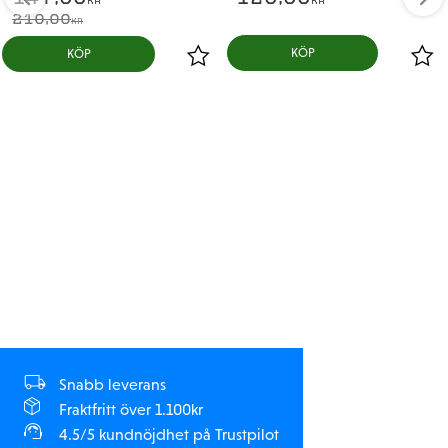
KR
KR
210,00
KR
KÖP
Snabb leverans
Fraktfritt över 1.100kr
4.5/5 kundnöjdhet på Trustpilot