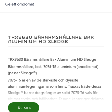
Ge ett omdöme!
TRX9630 BÄRARMSHÅLLARE BAK
ALUMINIUM HD SLEDGE
TRX9630 Bärarmshållare Bak Aluminium HD Sledge
Bärarmshållare, bak, 7075-T6 aluminium (anodiserad)
(passar Sledge®)
7075-T6 är en av de starkaste och dyraste
aluminiumlegeringarna som finns. Traxxas fräste dessa
Sledge® bakre dragstänger av solid 7075-T6 vals för
ultimat styrka och hållbarhet. Fasade kanter ger delarna
en elegant tvåfärgad look med laseretsade logotyper
LÄS MER
för maximal effekt. Äkta Traxxas-tillbehör är gjorda av