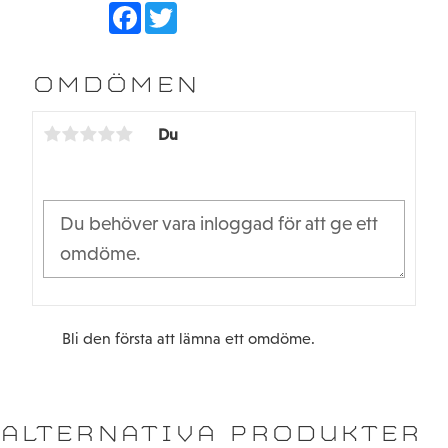
F
T
a
w
c
i
e
t
b
t
OMDÖMEN
o
e
o
r
k
Du
Bli den första att lämna ett omdöme.
ALTERNATIVA PRODUKTER