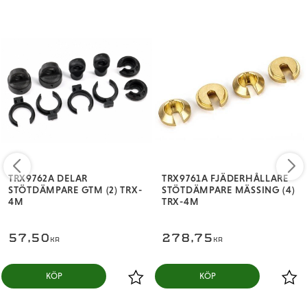
TRX9762A DELAR
TRX9761A FJÄDERHÅLLARE
STÖTDÄMPARE GTM (2) TRX-
STÖTDÄMPARE MÄSSING (4)
4M
TRX-4M
57,50
278,75
KR
KR
KÖP
KÖP