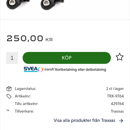
250,00
KR
Lägg til
KÖP
Kortbetalning eller delbetalning
Lagerstatus
1 st i lager
Artikelnr
TRX-9764
Tillv. artikelnr
429764
Tillverkare
Traxxas
Visa alla produkter från Traxxas