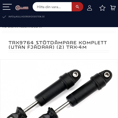
FAVOR
KUN
Meny
INFO@KULLAGERGROSSISTEN.SE
RC-BILAR. RESERVDELAR
TRX9764 STÖTDÄMPARE KOMPLETT
(UTAN FJÄDRAR) (2) TRX-4M